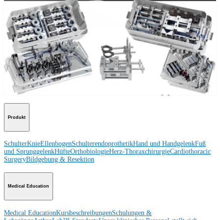
Besuchen Sie uns
Operationsverfahren
Schulter
Knie
Ellenbogen
Schulterendoprothetik
Hand und Handgelenk
Fuß
und Sprunggelenk
Trauma
Hüfte
Orthobiologie
Cardiothoracic
Surgery
Wirbelsäule
Produkt
Schulter
Knie
Ellenbogen
Schulterendoprothetik
Hand und Handgelenk
Fuß
und Sprunggelenk
Hüfte
Orthobiologie
Herz-Thoraxchirurgie
Cardiothoracic
Surgery
Bildgebung & Resektion
Medical Education
Medical Education
Kursbeschreibungen
Schulungen &