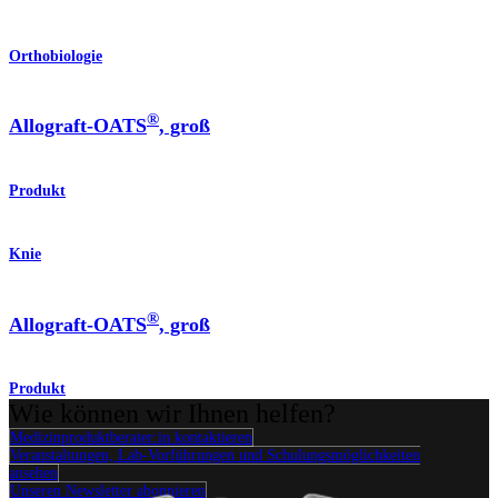
Orthobiologie
®
Allograft-OATS
, groß
Produkt
Knie
®
Allograft-OATS
, groß
Produkt
Wie können wir Ihnen helfen?
Medizinproduktberater:in kontaktieren
Veranstaltungen, Lab-Vorführungen und Schulungsmöglichkeiten
ansehen
Unseren Newsletter abonnieren