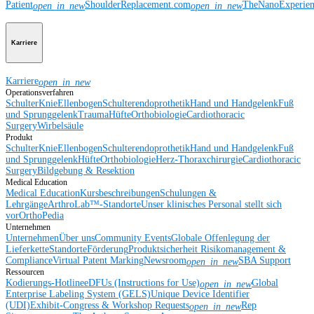
Patient
ShoulderReplacement.com
TheNanoExperie
open_in_new
open_in_new
Karriere
Karriere
open_in_new
Operationsverfahren
Schulter
Knie
Ellenbogen
Schulterendoprothetik
Hand und Handgelenk
Fuß
und Sprunggelenk
Trauma
Hüfte
Orthobiologie
Cardiothoracic
Surgery
Wirbelsäule
Produkt
Schulter
Knie
Ellenbogen
Schulterendoprothetik
Hand und Handgelenk
Fuß
und Sprunggelenk
Hüfte
Orthobiologie
Herz-Thoraxchirurgie
Cardiothoracic
Surgery
Bildgebung & Resektion
Medical Education
Medical Education
Kursbeschreibungen
Schulungen &
Lehrgänge
ArthroLab™-Standorte
Unser klinisches Personal stellt sich
vor
OrthoPedia
Unternehmen
Unternehmen
Über uns
Community Events
Globale Offenlegung der
Lieferkette
Standorte
Förderung
Produktsicherheit
Risikomanagement &
Compliance
Virtual Patent Marking
Newsroom
SBA Support
open_in_new
Ressourcen
Kodierungs-Hotline
eDFUs (Instructions for Use)
Global
open_in_new
Enterprise Labeling System (GELS)
Unique Device Identifier
(UDI)
Exhibit-Congress & Workshop Requests
Rep
open_in_new