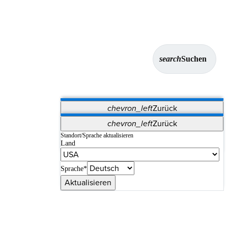
search
Suchen
chevron_left
Zurück
Anwendungen
chevron_left
Zurück
Vet Systems
OrthoPedia Patient
SAP
Standort/Sprache aktualisieren
Land
Supplier Portal
Synergy-Bildgebung und -Resektion
Sprache*
Aktualisieren