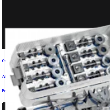
Orthobiologie
®
Allograft-OATS
, groß
Produkt