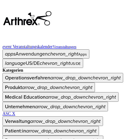
event
Veranstaltungskalender
Veranstaltungen
apps
Anwendungen
chevron_right
Apps
language
US/DE
chevron_right
US/DE
Kategorien
Operationsverfahren
arrow_drop_down
chevron_right
Produkt
arrow_drop_down
chevron_right
Medical Education
arrow_drop_down
chevron_right
Unternehmen
arrow_drop_down
chevron_right
ASC X
Verwaltung
arrow_drop_down
chevron_right
Patient:in
arrow_drop_down
chevron_right