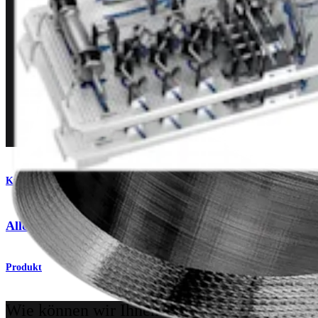
Knie
®
Allograft-OATS
, groß
Produkt
Wie können wir Ihnen helfen?