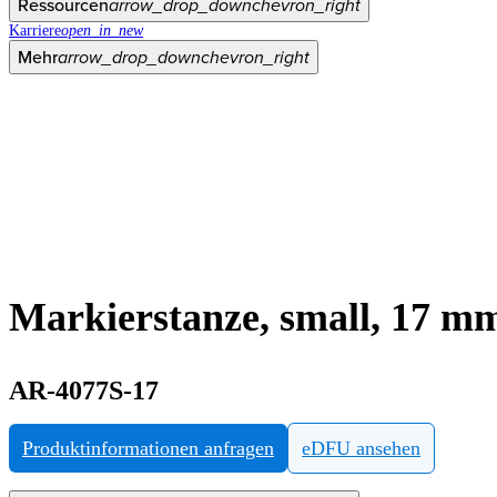
Ressourcen
arrow_drop_down
chevron_right
Karriere
open_in_new
Mehr
arrow_drop_down
chevron_right
Markierstanze, small, 17 m
AR-4077S-17
Produktinformationen anfragen
eDFU ansehen