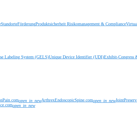
e
Standorte
Förderung
Produktsicherheit
Risikomanagement & Compliance
Virtua
ise Labeling System (GELS)
Unique Device Identifier (UDI)
Exhibit-Congress 
onPain.com
ArthrexEndoscopicSpine.com
JointPreser
open_in_new
open_in_new
nce.com
open_in_new