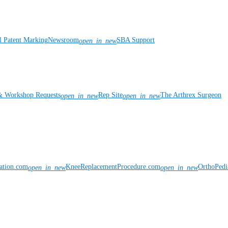
l Patent Marking
Newsroom
SBA Support
open_in_new
& Workshop Requests
Rep Site
The Arthrex Surgeon
open_in_new
open_in_new
vation.com
KneeReplacementProcedure.com
OrthoPedi
open_in_new
open_in_new