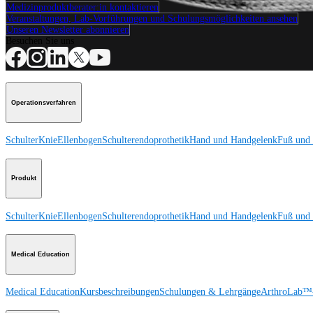
Medizinproduktberater:in kontaktieren
Veranstaltungen, Lab-Vorführungen und Schulungsmöglichkeiten ansehen
Unseren Newsletter abonnieren
Besuchen Sie uns
Operationsverfahren
Schulter
Knie
Ellenbogen
Schulterendoprothetik
Hand und Handgelenk
Fuß und
Produkt
Schulter
Knie
Ellenbogen
Schulterendoprothetik
Hand und Handgelenk
Fuß und
Medical Education
Medical Education
Kursbeschreibungen
Schulungen & Lehrgänge
ArthroLab™-