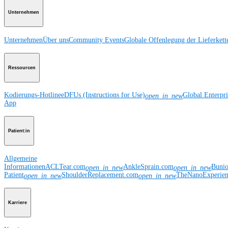
Unternehmen
Unternehmen
Über uns
Community Events
Globale Offenlegung der Lieferkett
Ressourcen
Kodierungs-Hotline
eDFUs (Instructions for Use)
Global Enterpr
open_in_new
App
Patient:in
Allgemeine
Informationen
ACLTear.com
AnkleSprain.com
Buni
open_in_new
open_in_new
Patient
ShoulderReplacement.com
TheNanoExperie
open_in_new
open_in_new
Karriere