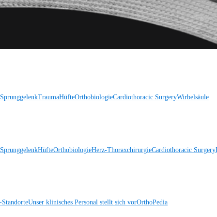
 Sprunggelenk
Trauma
Hüfte
Orthobiologie
Cardiothoracic Surgery
Wirbelsäule
 Sprunggelenk
Hüfte
Orthobiologie
Herz-Thoraxchirurgie
Cardiothoracic Surgery
Standorte
Unser klinisches Personal stellt sich vor
OrthoPedia