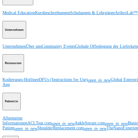
Medical Education
Kursbeschreibungen
Schulungen & Lehrgänge
ArthroLab™-
Unternehmen
Unternehmen
Über uns
Community Events
Globale Offenlegung der Lieferkett
Ressourcen
Kodierungs-Hotline
eDFUs (Instructions for Use)
Global Enterpr
open_in_new
App
Patient:in
Allgemeine
Informationen
ACLTear.com
AnkleSprain.com
Buni
open_in_new
open_in_new
Patient
ShoulderReplacement.com
TheNanoExperie
open_in_new
open_in_new