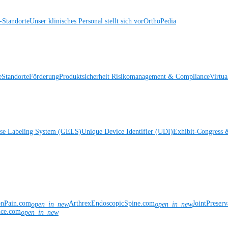
Standorte
Unser klinisches Personal stellt sich vor
OrthoPedia
e
Standorte
Förderung
Produktsicherheit
Risikomanagement & Compliance
Virtua
ise Labeling System (GELS)
Unique Device Identifier (UDI)
Exhibit-Congress 
onPain.com
ArthrexEndoscopicSpine.com
JointPreser
open_in_new
open_in_new
nce.com
open_in_new