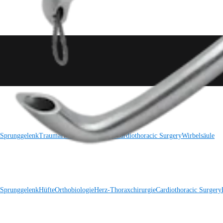
 Sprunggelenk
Trauma
Hüfte
Orthobiologie
Cardiothoracic Surgery
Wirbelsäule
 Sprunggelenk
Hüfte
Orthobiologie
Herz-Thoraxchirurgie
Cardiothoracic Surgery