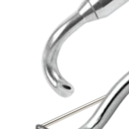
Produkt
Ellenbogen
SutureLasso™ SD