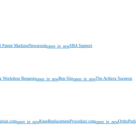
l Patent Marking
Newsroom
SBA Support
open_in_new
& Workshop Requests
Rep Site
The Arthrex Surgeon
open_in_new
open_in_new
vation.com
KneeReplacementProcedure.com
OrthoPedi
open_in_new
open_in_new