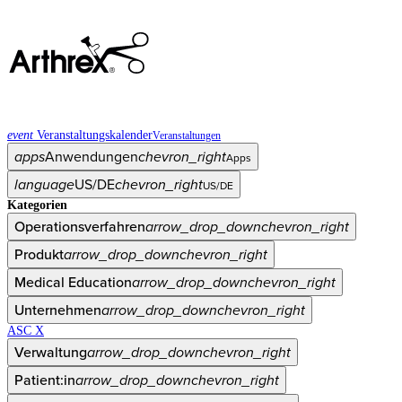
event
Veranstaltungskalender
Veranstaltungen
apps
Anwendungen
chevron_right
Apps
language
US/DE
chevron_right
US/DE
Kategorien
Operationsverfahren
arrow_drop_down
chevron_right
Produkt
arrow_drop_down
chevron_right
Medical Education
arrow_drop_down
chevron_right
Unternehmen
arrow_drop_down
chevron_right
ASC X
Verwaltung
arrow_drop_down
chevron_right
Patient:in
arrow_drop_down
chevron_right