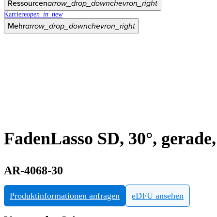
Ressourcen
arrow_drop_down
chevron_right
Karriere
open_in_new
Mehr
arrow_drop_down
chevron_right
FadenLasso SD, 30°, gerade, 
AR-4068-30
Produktinformationen anfragen
eDFU ansehen