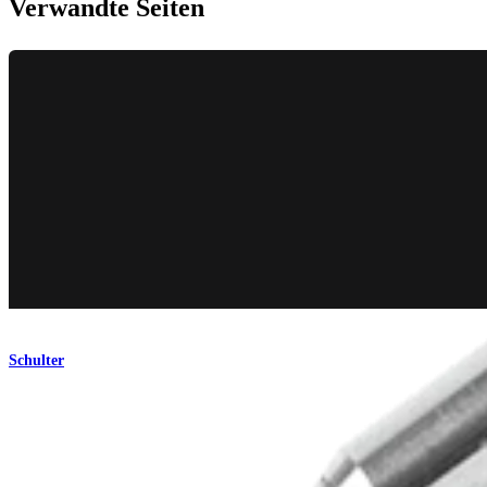
Verwandte Seiten
Schulter
SutureLasso™ SD