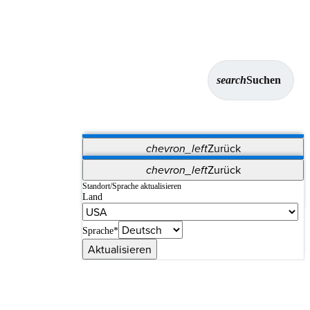
search
Suchen
chevron_left
Zurück
Anwendungen
chevron_left
Zurück
Vet Systems
OrthoPedia Patient
SAP
Standort/Sprache aktualisieren
Land
Supplier Portal
Synergy-Bildgebung und -Resektion
Sprache*
Aktualisieren