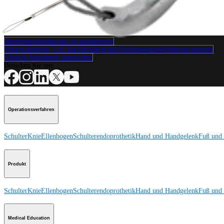
Produkt
Wie können wir Ihnen helfen?
Medizinproduktberater:in kontaktieren
Veranstaltungen, Lab-Vorführungen und Schulungsmöglichkeiten ansehen
Unseren Newsletter abonnieren
Besuchen Sie uns
Operationsverfahren
Schulter
Knie
Ellenbogen
Schulterendoprothetik
Hand und Handgelenk
Fuß und
Produkt
Schulter
Knie
Ellenbogen
Schulterendoprothetik
Hand und Handgelenk
Fuß und
Medical Education