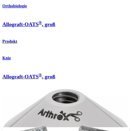
Orthobiologie
®
Allograft-OATS
, groß
Produkt
Knie
®
Allograft-OATS
, groß
Produkt
Wie können wir Ihnen helfen?
Medizinproduktberater:in kontaktieren
Veranstaltungen, Lab-Vorführungen und Schulungsmöglichkeiten
ansehen
Unseren Newsletter abonnieren
Besuchen Sie uns