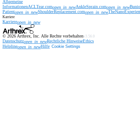
Allgemeine
Informationen
ACLTear.com
AnkleSprain.com
Buni
open_in_new
open_in_new
Patient
ShoulderReplacement.com
TheNanoExperie
open_in_new
open_in_new
Karriere
Karriere
open_in_new
©
2026
Arthrex, Inc. Alle Rechte vorbehalten
v3.56.0
Datenschutz
Rechtliche Hinweise
Ethics
open_in_new
Helpline
Hilfe
Cookie Settings
open_in_new