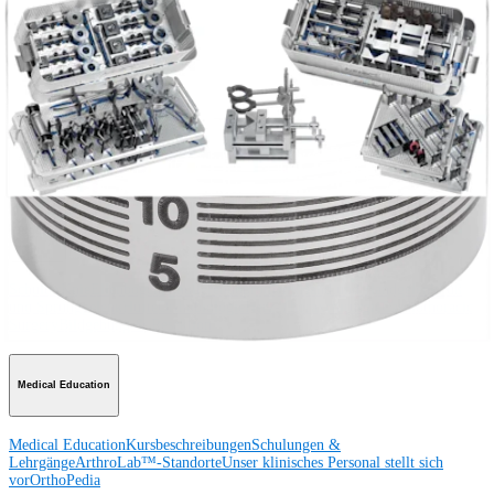
Operationsverfahren
Schulter
Knie
Ellenbogen
Schulterendoprothetik
Hand und Handgelenk
Fuß
und Sprunggelenk
Trauma
Hüfte
Orthobiologie
Cardiothoracic
Surgery
Wirbelsäule
Produkt
Schulter
Knie
Ellenbogen
Schulterendoprothetik
Hand und Handgelenk
Fuß
und Sprunggelenk
Hüfte
Orthobiologie
Herz-Thoraxchirurgie
Cardiothoracic
Surgery
Bildgebung & Resektion
Medical Education
Medical Education
Kursbeschreibungen
Schulungen &
Lehrgänge
ArthroLab™-Standorte
Unser klinisches Personal stellt sich
vor
OrthoPedia