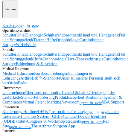
Karriere
Karriere
open_in_new
Operationsverfahren
Schulter
Knie
Ellenbogen
Schulterendoprothetik
Hand und Handgelenk
Fuß
und Sprunggelenk
Trauma
Hüfte
Orthobiologie
Cardiothoracic
Surgery
Wirbelsäule
Produkt
Schulter
Knie
Ellenbogen
Schulterendoprothetik
Hand und Handgelenk
Fuß
und Sprunggelenk
Hüfte
Orthobiologie
Herz-Thoraxchirurgie
Cardiothoracic
Surgery
Bildgebung & Resektion
Medical Education
Medical Education
Kursbeschreibungen
Schulungen &
Lehrgänge
ArthroLab™-Standorte
Unser klinisches Personal stellt sich
vor
OrthoPedia
Unternehmen
Unternehmen
Über uns
Community Events
Globale Offenlegung der
Lieferkette
Standorte
Förderung
Produktsicherheit
Risikomanagement &
Compliance
Virtual Patent Marking
Newsroom
SBA Support
open_in_new
Ressourcen
Kodierungs-Hotline
eDFUs (Instructions for Use)
Global
open_in_new
Enterprise Labeling System (GELS)
Unique Device Identifier
(UDI)
Exhibit-Congress & Workshop Requests
Rep
open_in_new
Site
The Arthrex Surgeon App
open_in_new
Patient:in