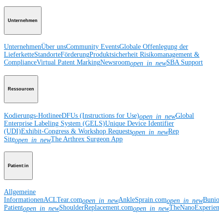
Unternehmen
Unternehmen
Über uns
Community Events
Globale Offenlegung der
Lieferkette
Standorte
Förderung
Produktsicherheit
Risikomanagement &
Compliance
Virtual Patent Marking
Newsroom
SBA Support
open_in_new
Ressourcen
Kodierungs-Hotline
eDFUs (Instructions for Use)
Global
open_in_new
Enterprise Labeling System (GELS)
Unique Device Identifier
(UDI)
Exhibit-Congress & Workshop Requests
Rep
open_in_new
Site
The Arthrex Surgeon App
open_in_new
Patient:in
Allgemeine
Informationen
ACLTear.com
AnkleSprain.com
Buni
open_in_new
open_in_new
Patient
ShoulderReplacement.com
TheNanoExperie
open_in_new
open_in_new