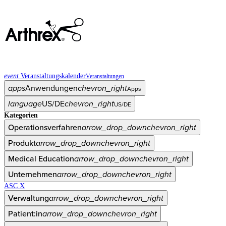
event
Veranstaltungskalender
Veranstaltungen
apps
Anwendungen
chevron_right
Apps
language
US/DE
chevron_right
US/DE
Kategorien
Operationsverfahren
arrow_drop_down
chevron_right
Produkt
arrow_drop_down
chevron_right
Medical Education
arrow_drop_down
chevron_right
Unternehmen
arrow_drop_down
chevron_right
ASC X
Verwaltung
arrow_drop_down
chevron_right
Patient:in
arrow_drop_down
chevron_right