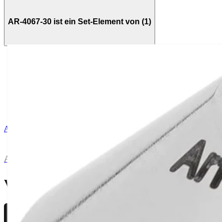
AR-4067-30 ist ein Set-Element von (1)
AR-4058MS
Allograft OATS & Bio-Uni Sets
Verwandte Seiten