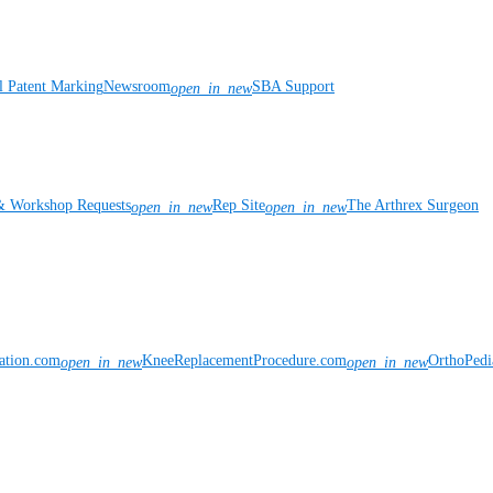
l Patent Marking
Newsroom
SBA Support
open_in_new
& Workshop Requests
Rep Site
The Arthrex Surgeon
open_in_new
open_in_new
vation.com
KneeReplacementProcedure.com
OrthoPedi
open_in_new
open_in_new