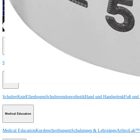
Medizinproduktberater:in kontaktieren
Veranstaltungen, Lab-Vorführungen und Schulungsmöglichkeiten ansehen
Unseren Newsletter abonnieren
Besuchen Sie uns
Operationsverfahren
Schulter
Knie
Ellenbogen
Schulterendoprothetik
Hand und Handgelenk
Fuß und
Produkt
Schulter
Knie
Ellenbogen
Schulterendoprothetik
Hand und Handgelenk
Fuß und
Medical Education
Medical Education
Kursbeschreibungen
Schulungen & Lehrgänge
ArthroLab™-