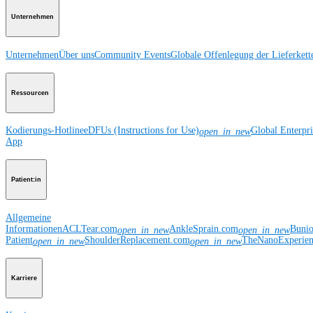
Unternehmen
Unternehmen
Über uns
Community Events
Globale Offenlegung der Lieferkett
Ressourcen
Kodierungs-Hotline
eDFUs (Instructions for Use)
Global Enterpr
open_in_new
App
Patient:in
Allgemeine
Informationen
ACLTear.com
AnkleSprain.com
Buni
open_in_new
open_in_new
Patient
ShoulderReplacement.com
TheNanoExperie
open_in_new
open_in_new
Karriere