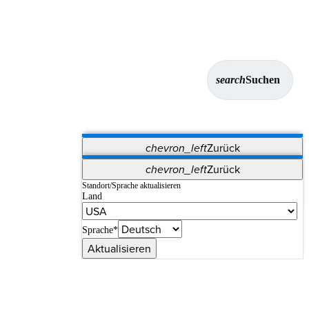
search
Suchen
chevron_left
Zurück
Anwendungen
chevron_left
Zurück
Vet Systems
OrthoPedia Patient
SAP
Standort/Sprache aktualisieren
Land
Supplier Portal
Synergy-Bildgebung und -Resektion
Sprache*
Aktualisieren