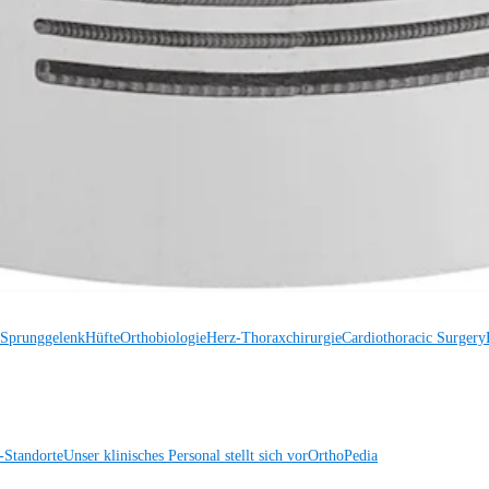
 Sprunggelenk
Trauma
Hüfte
Orthobiologie
Cardiothoracic Surgery
Wirbelsäule
 Sprunggelenk
Hüfte
Orthobiologie
Herz-Thoraxchirurgie
Cardiothoracic Surgery
Standorte
Unser klinisches Personal stellt sich vor
OrthoPedia