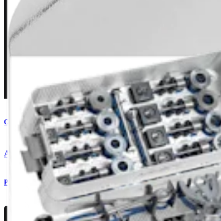
Orthobiologie
®
Allograft-OATS
, groß
Produkt