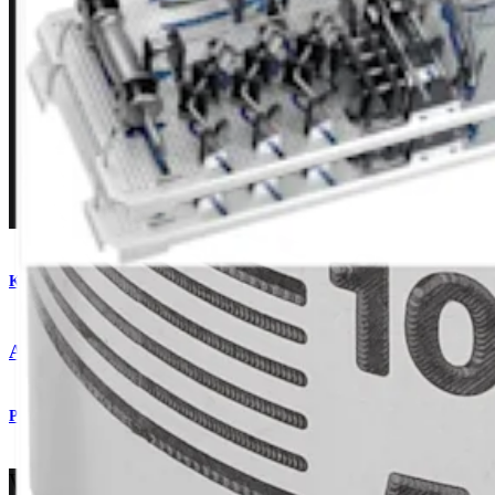
Knie
®
Allograft-OATS
, groß
Produkt
Wie können wir Ihnen helfen?