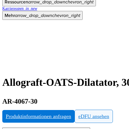
Ressourcen
arrow_drop_down
chevron_right
Karriere
open_in_new
Mehr
arrow_drop_down
chevron_right
Allograft-OATS-Dilatator, 
AR-4067-30
Produktinformationen anfragen
eDFU ansehen