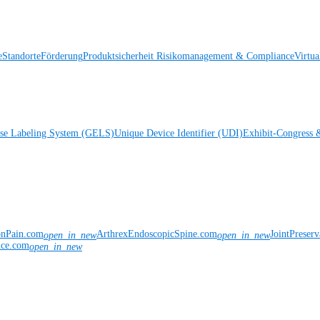
e
Standorte
Förderung
Produktsicherheit
Risikomanagement & Compliance
Virtua
ise Labeling System (GELS)
Unique Device Identifier (UDI)
Exhibit-Congress 
onPain.com
ArthrexEndoscopicSpine.com
JointPreser
open_in_new
open_in_new
nce.com
open_in_new