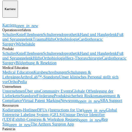
Karriere
Karriere
open_in_new
Operationsverfahren
Schulter
Knie
Ellenbogen
Schulterendoprothetik
Hand und Handgelenk
Fuß
und Sprunggelenk
Trauma
Hüfte
Orthobiologie
Cardiothoracic
Surgery
Wirbelsäule
Produkt
Schulter
Knie
Ellenbogen
Schulterendoprothetik
Hand und Handgelenk
Fuß
und Sprunggelenk
Hüfte
Orthobiologie
Herz-Thoraxchirurgie
Cardiothoracic
Surgery
Bildgebung & Resektion
Medical Education
Medical Education
Kursbeschreibungen
Schulungen &
Lehrgänge
ArthroLab™-Standorte
Unser klinisches Personal stellt sich
vor
OrthoPedia
Unternehmen
Unternehmen
Über uns
Community Events
Globale Offenlegung der
Lieferkette
Standorte
Förderung
Produktsicherheit
Risikomanagement &
Compliance
Virtual Patent Marking
Newsroom
SBA Support
open_in_new
Ressourcen
Kodierungs-Hotline
eDFUs (Instructions for Use)
Global
open_in_new
Enterprise Labeling System (GELS)
Unique Device Identifier
(UDI)
Exhibit-Congress & Workshop Requests
Rep
open_in_new
Site
The Arthrex Surgeon App
open_in_new
Patient:in