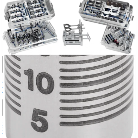
Operationsverfahren
Schulter
Knie
Ellenbogen
Schulterendoprothetik
Hand und Handgelenk
Fuß
und Sprunggelenk
Trauma
Hüfte
Orthobiologie
Cardiothoracic
Surgery
Wirbelsäule
Produkt
Schulter
Knie
Ellenbogen
Schulterendoprothetik
Hand und Handgelenk
Fuß
und Sprunggelenk
Hüfte
Orthobiologie
Herz-Thoraxchirurgie
Cardiothoracic
Surgery
Bildgebung & Resektion
Medical Education
Medical Education
Kursbeschreibungen
Schulungen &
Lehrgänge
ArthroLab™-Standorte
Unser klinisches Personal stellt sich
vor
OrthoPedia