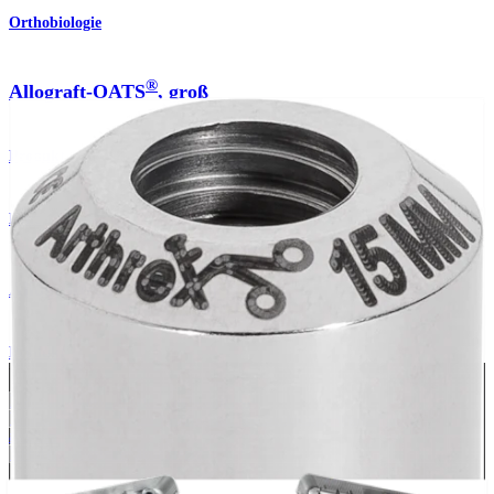
Orthobiologie
®
Allograft-OATS
, groß
Produkt
Knie
®
Allograft-OATS
, groß
Produkt
Wie können wir Ihnen helfen?
Medizinproduktberater:in kontaktieren
Veranstaltungen, Lab-Vorführungen und Schulungsmöglichkeiten
ansehen
Unseren Newsletter abonnieren
Besuchen Sie uns