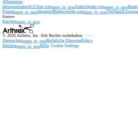
Allgemeine
Informationen
ACLTear.com
AnkleSprain.com
Buni
open_in_new
open_in_new
Patient
ShoulderReplacement.com
TheNanoExperie
open_in_new
open_in_new
Karriere
Karriere
open_in_new
©
2026
Arthrex, Inc. Alle Rechte vorbehalten
v3.56.0
Datenschutz
Rechtliche Hinweise
Ethics
open_in_new
Helpline
Hilfe
Cookie Settings
open_in_new