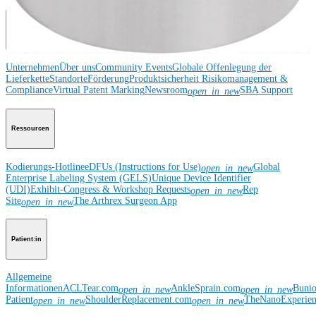
Unternehmen
Unternehmen
Über uns
Community Events
Globale Offenlegung der
Lieferkette
Standorte
Förderung
Produktsicherheit
Risikomanagement &
Compliance
Virtual Patent Marking
Newsroom
SBA Support
open_in_new
Ressourcen
Kodierungs-Hotline
eDFUs (Instructions for Use)
Global
open_in_new
Enterprise Labeling System (GELS)
Unique Device Identifier
(UDI)
Exhibit-Congress & Workshop Requests
Rep
open_in_new
Site
The Arthrex Surgeon App
open_in_new
Patient:in
Allgemeine
Informationen
ACLTear.com
AnkleSprain.com
Buni
open_in_new
open_in_new
Patient
ShoulderReplacement.com
TheNanoExperie
open_in_new
open_in_new