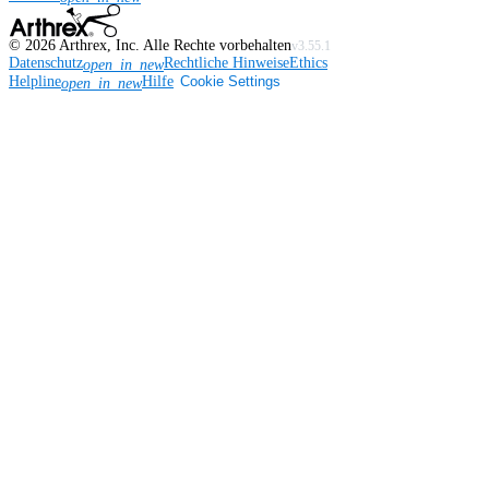
©
2026
Arthrex, Inc. Alle Rechte vorbehalten
v3.55.1
Datenschutz
Rechtliche Hinweise
Ethics
open_in_new
Helpline
Hilfe
Cookie Settings
open_in_new