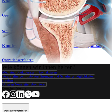
Knotless Fibertak® -Softanker Technik – Posterior
Operationsverfahren
Schulter
Knotless FiberTak -Softanker-Technik – Remplissage
Operationsverfahren
Wie können wir Ihnen helfen?
Medizinproduktberater:in kontaktieren
Veranstaltungen, Lab-Vorführungen und Schulungsmöglichkeiten
ansehen
Unseren Newsletter abonnieren
Besuchen Sie uns
Operationsverfahren