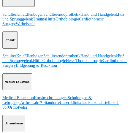
Schulter
Knie
Ellenbogen
Schulterendoprothetik
Hand und Handgelenk
Fuß
und Sprunggelenk
Trauma
Hüfte
Orthobiologie
Cardiothoracic
Surgery
Wirbelsäule
Produkt
Schulter
Knie
Ellenbogen
Schulterendoprothetik
Hand und Handgelenk
Fuß
und Sprunggelenk
Hüfte
Orthobiologie
Herz-Thoraxchirurgie
Cardiothoracic
Surgery
Bildgebung & Resektion
Medical Education
Medical Education
Kursbeschreibungen
Schulungen &
Lehrgänge
ArthroLab™-Standorte
Unser klinisches Personal stellt sich
vor
OrthoPedia
Unternehmen