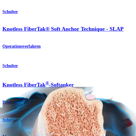
Schulter
Knotless FiberTak® Soft Anchor Technique - SLAP
Operationsverfahren
Schulter
®
Knotless FiberTak
-Softanker
Produkt
Schulter