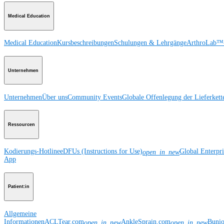
Medical Education
Medical Education
Kursbeschreibungen
Schulungen & Lehrgänge
ArthroLab™-
Unternehmen
Unternehmen
Über uns
Community Events
Globale Offenlegung der Lieferkett
Ressourcen
Kodierungs-Hotline
eDFUs (Instructions for Use)
Global Enterpr
open_in_new
App
Patient:in
Allgemeine
Informationen
ACLTear.com
AnkleSprain.com
Buni
open_in_new
open_in_new