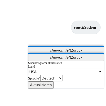
search
Suchen
chevron_left
Zurück
Anwendungen
chevron_left
Zurück
Vet Systems
OrthoPedia Patient
SAP
Standort/Sprache aktualisieren
Land
Supplier Portal
Synergy-Bildgebung und -Resektion
Sprache*
Aktualisieren