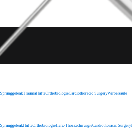
 Sprunggelenk
Trauma
Hüfte
Orthobiologie
Cardiothoracic Surgery
Wirbelsäule
 Sprunggelenk
Hüfte
Orthobiologie
Herz-Thoraxchirurgie
Cardiothoracic Surgery