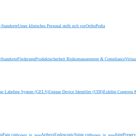
Standorte
Unser klinisches Personal stellt sich vor
OrthoPedia
e
Standorte
Förderung
Produktsicherheit
Risikomanagement & Compliance
Virtua
ise Labeling System (GELS)
Unique Device Identifier (UDI)
Exhibit-Congress 
onPain.com
ArthrexEndoscopicSpine.com
JointPreser
open_in_new
open_in_new