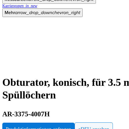
Karriere
open_in_new
Mehr
arrow_drop_down
chevron_right
Obturator, konisch, für 3.5
Spüllöchern
AR-3375-4007H
Produktinformationen anfragen
eDFU ansehen