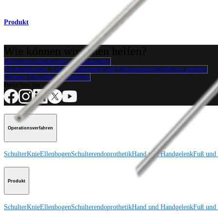
Produkt
Wie können wir Ihnen helfen?
Medizinproduktberater:in kontaktieren
Veranstaltungen, Lab-Vorführungen und Schulungsmöglichkeiten ansehen
Unseren Newsletter abonnieren
Besuchen Sie uns
Operationsverfahren
Schulter
Knie
Ellenbogen
Schulterendoprothetik
Hand und Handgelenk
Fuß und
Produkt
Schulter
Knie
Ellenbogen
Schulterendoprothetik
Hand und Handgelenk
Fuß und