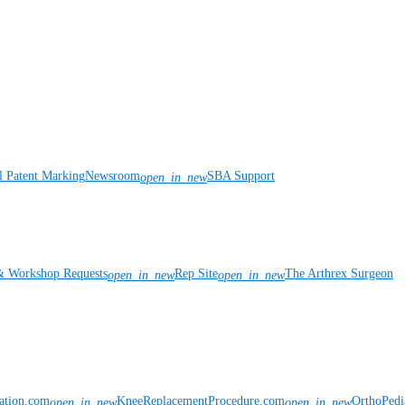
l Patent Marking
Newsroom
SBA Support
open_in_new
& Workshop Requests
Rep Site
The Arthrex Surgeon
open_in_new
open_in_new
vation.com
KneeReplacementProcedure.com
OrthoPedi
open_in_new
open_in_new