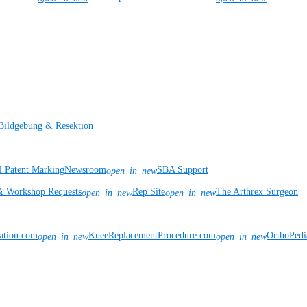
Bildgebung & Resektion
l Patent Marking
Newsroom
SBA Support
open_in_new
& Workshop Requests
Rep Site
The Arthrex Surgeon
open_in_new
open_in_new
vation.com
KneeReplacementProcedure.com
OrthoPedi
open_in_new
open_in_new