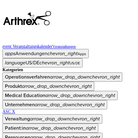
event
Veranstaltungskalender
Veranstaltungen
apps
Anwendungen
chevron_right
Apps
language
US/DE
chevron_right
US/DE
Kategorien
Operationsverfahren
arrow_drop_down
chevron_right
Produkt
arrow_drop_down
chevron_right
Medical Education
arrow_drop_down
chevron_right
Unternehmen
arrow_drop_down
chevron_right
ASC X
Verwaltung
arrow_drop_down
chevron_right
Patient:in
arrow_drop_down
chevron_right
Ressourcen
arrow_drop_down
chevron_right