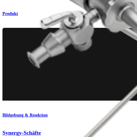
Produkt
Bildgebung & Resektion
Synergy-Schäfte