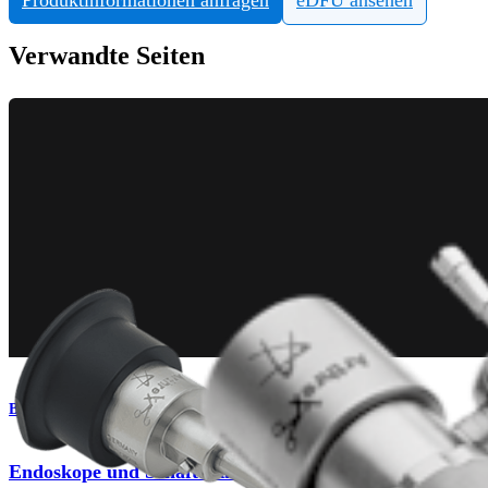
Verwandte Seiten
Bildgebung & Resektion
Endoskope und Schäfte für die Hüfte