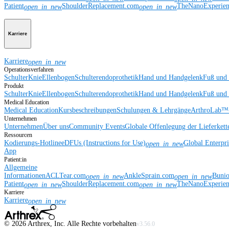
Patient
ShoulderReplacement.com
TheNanoExperie
open_in_new
open_in_new
Karriere
Karriere
open_in_new
Operationsverfahren
Schulter
Knie
Ellenbogen
Schulterendoprothetik
Hand und Handgelenk
Fuß und
Produkt
Schulter
Knie
Ellenbogen
Schulterendoprothetik
Hand und Handgelenk
Fuß und
Medical Education
Medical Education
Kursbeschreibungen
Schulungen & Lehrgänge
ArthroLab™-
Unternehmen
Unternehmen
Über uns
Community Events
Globale Offenlegung der Lieferkett
Ressourcen
Kodierungs-Hotline
eDFUs (Instructions for Use)
Global Enterpr
open_in_new
App
Patient:in
Allgemeine
Informationen
ACLTear.com
AnkleSprain.com
Buni
open_in_new
open_in_new
Patient
ShoulderReplacement.com
TheNanoExperie
open_in_new
open_in_new
Karriere
Karriere
open_in_new
©
2026
Arthrex, Inc. Alle Rechte vorbehalten
v3.56.0