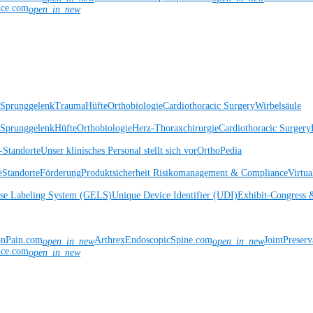
nce.com
open_in_new
 Sprunggelenk
Trauma
Hüfte
Orthobiologie
Cardiothoracic Surgery
Wirbelsäule
 Sprunggelenk
Hüfte
Orthobiologie
Herz-Thoraxchirurgie
Cardiothoracic Surgery
Standorte
Unser klinisches Personal stellt sich vor
OrthoPedia
e
Standorte
Förderung
Produktsicherheit
Risikomanagement & Compliance
Virtua
ise Labeling System (GELS)
Unique Device Identifier (UDI)
Exhibit-Congress 
onPain.com
ArthrexEndoscopicSpine.com
JointPreser
open_in_new
open_in_new
nce.com
open_in_new