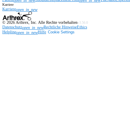
open_in_new
open_in_new
Karriere
Karriere
open_in_new
©
2026
Arthrex, Inc. Alle Rechte vorbehalten
v3.56.0
Datenschutz
Rechtliche Hinweise
Ethics
open_in_new
Helpline
Hilfe
Cookie Settings
open_in_new