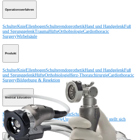
Operationsverfahren
Schulter
Knie
Ellenbogen
Schulterendoprothetik
Hand und Handgelenk
Fuß
und Sprunggelenk
Trauma
Hüfte
Orthobiologie
Cardiothoracic
Surgery
Wirbelsäule
Produkt
Schulter
Knie
Ellenbogen
Schulterendoprothetik
Hand und Handgelenk
Fuß
und Sprunggelenk
Hüfte
Orthobiologie
Herz-Thoraxchirurgie
Cardiothoracic
Surgery
Bildgebung & Resektion
Medical Education
Medical Education
Kursbeschreibungen
Schulungen &
Lehrgänge
ArthroLab™-Standorte
Unser klinisches Personal stellt sich
vor
OrthoPedia