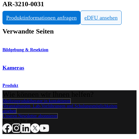
AR-3210-0031
Produktinformationen anfragen
eDFU ansehen
Verwandte Seiten
Bildgebung & Resektion
Kameras
Produkt
Wie können wir Ihnen helfen?
Medizinproduktberater:in kontaktieren
Veranstaltungen, Lab-Vorführungen und Schulungsmöglichkeiten
ansehen
Unseren Newsletter abonnieren
Besuchen Sie uns