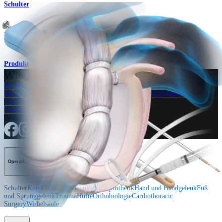
Schulter
®
PushLock
-Anker
Produkt
Wie können wir Ihnen helfen?
Medizinproduktberater:in kontaktieren
Veranstaltungen, Lab-Vorführungen und Schulungsmöglichkeiten
ansehen
Unseren Newsletter abonnieren
Besuchen Sie uns
Operationsverfahren
Schulter
Knie
Ellenbogen
Schulterendoprothetik
Hand und Handgelenk
Fuß
und Sprunggelenk
Trauma
Hüfte
Orthobiologie
Cardiothoracic
Surgery
Wirbelsäule