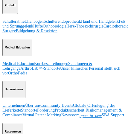
Produkt
Schulter
Knie
Ellenbogen
Schulterendoprothetik
Hand und Handgelenk
Fuß
und Sprunggelenk
Hüfte
Orthobiologie
Herz-Thoraxchirurgie
Cardiothoracic
Surgery
Bildgebung & Resektion
Medical Education
Medical Education
Kursbeschreibungen
Schulungen &
Lehrgänge
ArthroLab™-Standorte
Unser klinisches Personal stellt sich
vor
OrthoPedia
Unternehmen
Unternehmen
Über uns
Community Events
Globale Offenlegung der
Lieferkette
Standorte
Förderung
Produktsicherheit
Risikomanagement &
Compliance
Virtual Patent Marking
Newsroom
SBA Support
open_in_new
Ressourcen