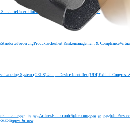
Standorte
Unser klinisches Personal stellt sich vor
OrthoPedia
e
Standorte
Förderung
Produktsicherheit
Risikomanagement & Compliance
Virtua
ise Labeling System (GELS)
Unique Device Identifier (UDI)
Exhibit-Congress 
onPain.com
ArthrexEndoscopicSpine.com
JointPreser
open_in_new
open_in_new
nce.com
open_in_new