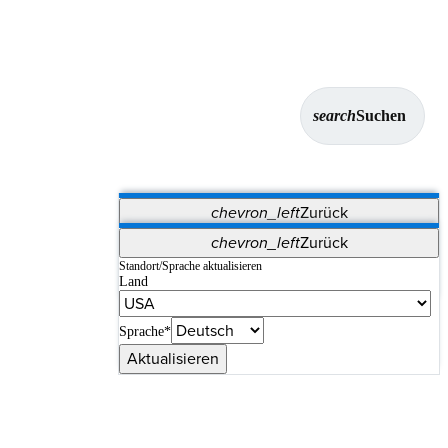
search
Suchen
chevron_left
Zurück
Anwendungen
chevron_left
Zurück
Vet Systems
OrthoPedia Patient
SAP
Standort/Sprache aktualisieren
Land
Supplier Portal
Synergy-Bildgebung und -Resektion
Sprache*
Aktualisieren