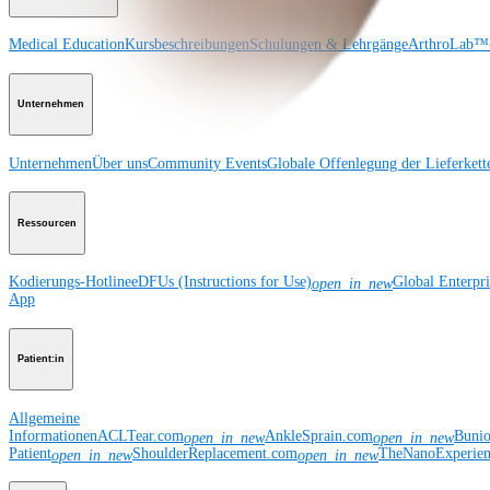
Medical Education
Kursbeschreibungen
Schulungen & Lehrgänge
ArthroLab™-
Unternehmen
Unternehmen
Über uns
Community Events
Globale Offenlegung der Lieferkett
Ressourcen
Kodierungs-Hotline
eDFUs (Instructions for Use)
Global Enterpr
open_in_new
App
Patient:in
Allgemeine
Informationen
ACLTear.com
AnkleSprain.com
Buni
open_in_new
open_in_new
Patient
ShoulderReplacement.com
TheNanoExperie
open_in_new
open_in_new