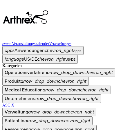
event
Veranstaltungskalender
Veranstaltungen
apps
Anwendungen
chevron_right
Apps
language
US/DE
chevron_right
US/DE
Kategorien
Operationsverfahren
arrow_drop_down
chevron_right
Produkt
arrow_drop_down
chevron_right
Medical Education
arrow_drop_down
chevron_right
Unternehmen
arrow_drop_down
chevron_right
ASC X
Verwaltung
arrow_drop_down
chevron_right
Patient:in
arrow_drop_down
chevron_right
Ressourcen
arrow_drop_down
chevron_right