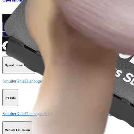
Operationsverfahren
Wie können wir Ihnen helfen?
Medizinproduktberater:in kontaktieren
Veranstaltungen, Lab-Vorführungen und Schulungsmöglichkeiten ansehen
Unseren Newsletter abonnieren
Besuchen Sie uns
Operationsverfahren
Schulter
Knie
Ellenbogen
Schulterendoprothetik
Hand und Handgelenk
Fuß und
Produkt
Schulter
Knie
Ellenbogen
Schulterendoprothetik
Hand und Handgelenk
Fuß und
Medical Education