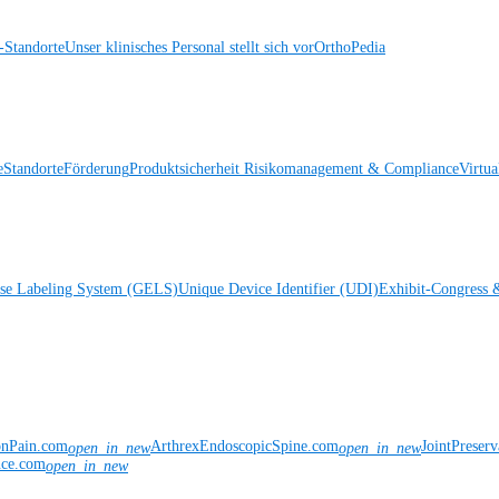
Standorte
Unser klinisches Personal stellt sich vor
OrthoPedia
e
Standorte
Förderung
Produktsicherheit
Risikomanagement & Compliance
Virtua
ise Labeling System (GELS)
Unique Device Identifier (UDI)
Exhibit-Congress 
onPain.com
ArthrexEndoscopicSpine.com
JointPreser
open_in_new
open_in_new
nce.com
open_in_new