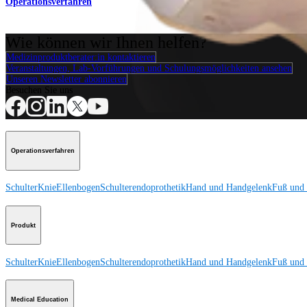
Operationsverfahren
Wie können wir Ihnen helfen?
Medizinproduktberater:in kontaktieren
Veranstaltungen, Lab-Vorführungen und Schulungsmöglichkeiten ansehen
Unseren Newsletter abonnieren
Besuchen Sie uns
Operationsverfahren
Schulter
Knie
Ellenbogen
Schulterendoprothetik
Hand und Handgelenk
Fuß und
Produkt
Schulter
Knie
Ellenbogen
Schulterendoprothetik
Hand und Handgelenk
Fuß und
Medical Education