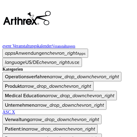
event
Veranstaltungskalender
Veranstaltungen
apps
Anwendungen
chevron_right
Apps
language
US/DE
chevron_right
US/DE
Kategorien
Operationsverfahren
arrow_drop_down
chevron_right
Produkt
arrow_drop_down
chevron_right
Medical Education
arrow_drop_down
chevron_right
Unternehmen
arrow_drop_down
chevron_right
ASC X
Verwaltung
arrow_drop_down
chevron_right
Patient:in
arrow_drop_down
chevron_right