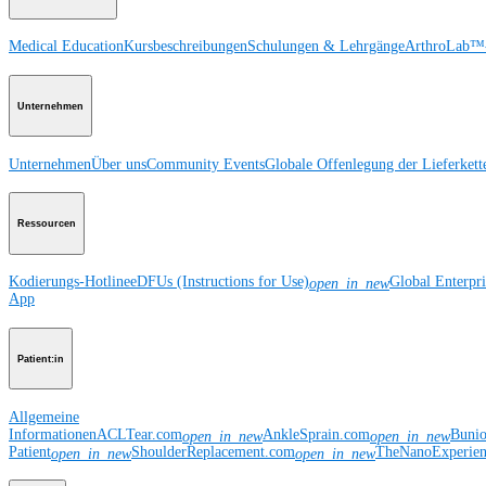
Medical Education
Kursbeschreibungen
Schulungen & Lehrgänge
ArthroLab™-
Unternehmen
Unternehmen
Über uns
Community Events
Globale Offenlegung der Lieferkett
Ressourcen
Kodierungs-Hotline
eDFUs (Instructions for Use)
Global Enterpr
open_in_new
App
Patient:in
Allgemeine
Informationen
ACLTear.com
AnkleSprain.com
Buni
open_in_new
open_in_new
Patient
ShoulderReplacement.com
TheNanoExperie
open_in_new
open_in_new