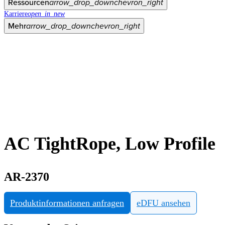
Ressourcen
arrow_drop_down
chevron_right
Karriere
open_in_new
Mehr
arrow_drop_down
chevron_right
AC TightRope, Low Profile
AR-2370
Produktinformationen anfragen
eDFU ansehen