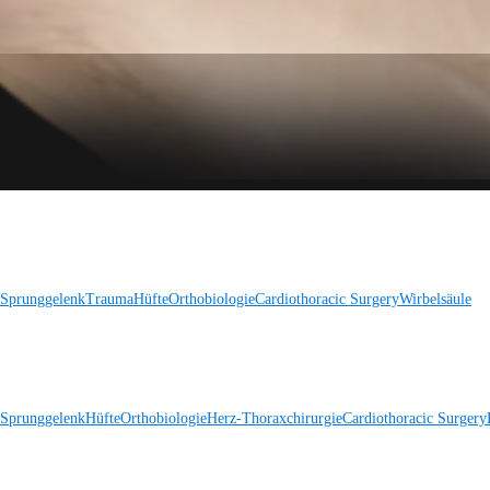
 Sprunggelenk
Trauma
Hüfte
Orthobiologie
Cardiothoracic Surgery
Wirbelsäule
 Sprunggelenk
Hüfte
Orthobiologie
Herz-Thoraxchirurgie
Cardiothoracic Surgery