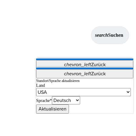
search
Suchen
chevron_left
Zurück
Anwendungen
chevron_left
Zurück
Vet Systems
OrthoPedia Patient
SAP
Standort/Sprache aktualisieren
Land
Supplier Portal
Synergy-Bildgebung und -Resektion
Sprache*
Aktualisieren