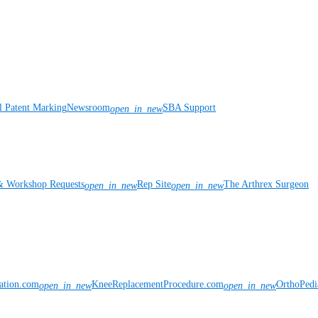
l Patent Marking
Newsroom
SBA Support
open_in_new
& Workshop Requests
Rep Site
The Arthrex Surgeon
open_in_new
open_in_new
vation.com
KneeReplacementProcedure.com
OrthoPedi
open_in_new
open_in_new