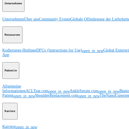
Unternehmen
Unternehmen
Über uns
Community Events
Globale Offenlegung der Lieferkett
Ressourcen
Kodierungs-Hotline
eDFUs (Instructions for Use)
Global Enterpr
open_in_new
App
Patient:in
Allgemeine
Informationen
ACLTear.com
AnkleSprain.com
Buni
open_in_new
open_in_new
Patient
ShoulderReplacement.com
TheNanoExperie
open_in_new
open_in_new
Karriere
Karriere
open_in_new