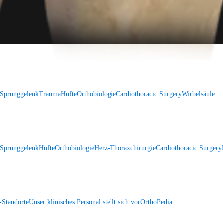
 Sprunggelenk
Trauma
Hüfte
Orthobiologie
Cardiothoracic Surgery
Wirbelsäule
 Sprunggelenk
Hüfte
Orthobiologie
Herz-Thoraxchirurgie
Cardiothoracic Surgery
Standorte
Unser klinisches Personal stellt sich vor
OrthoPedia