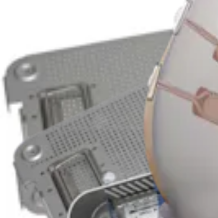
Knie
ACL-PCL-Set
Produkt