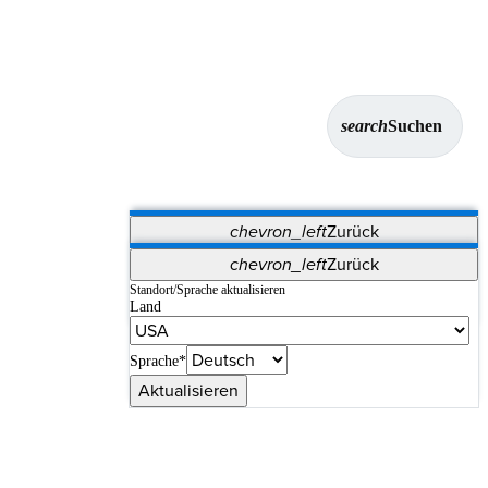
search
Suchen
chevron_left
Zurück
Anwendungen
chevron_left
Zurück
Vet Systems
OrthoPedia Patient
SAP
Standort/Sprache aktualisieren
Land
Supplier Portal
Synergy-Bildgebung und -Resektion
Sprache*
Aktualisieren