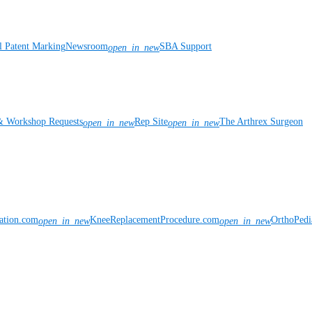
l Patent Marking
Newsroom
SBA Support
open_in_new
& Workshop Requests
Rep Site
The Arthrex Surgeon
open_in_new
open_in_new
vation.com
KneeReplacementProcedure.com
OrthoPedi
open_in_new
open_in_new