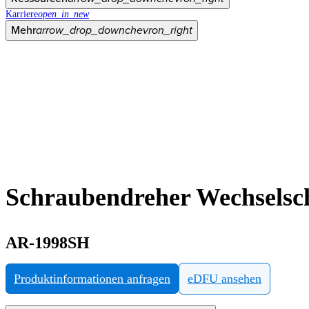
Karriere
open_in_new
Mehr
arrow_drop_down
chevron_right
Schraubendreher Wechselsch
AR-1998SH
Produktinformationen anfragen
eDFU ansehen