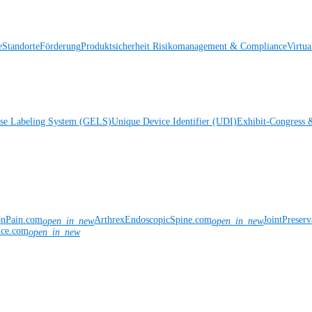
e
Standorte
Förderung
Produktsicherheit
Risikomanagement & Compliance
Virtua
ise Labeling System (GELS)
Unique Device Identifier (UDI)
Exhibit-Congress 
onPain.com
ArthrexEndoscopicSpine.com
JointPreser
open_in_new
open_in_new
nce.com
open_in_new