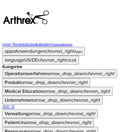
event
Veranstaltungskalender
Veranstaltungen
apps
Anwendungen
chevron_right
Apps
language
US/DE
chevron_right
US/DE
Kategorien
Operationsverfahren
arrow_drop_down
chevron_right
Produkt
arrow_drop_down
chevron_right
Medical Education
arrow_drop_down
chevron_right
Unternehmen
arrow_drop_down
chevron_right
ASC X
Verwaltung
arrow_drop_down
chevron_right
Patient:in
arrow_drop_down
chevron_right
Ressourcen
arrow_drop_down
chevron_right