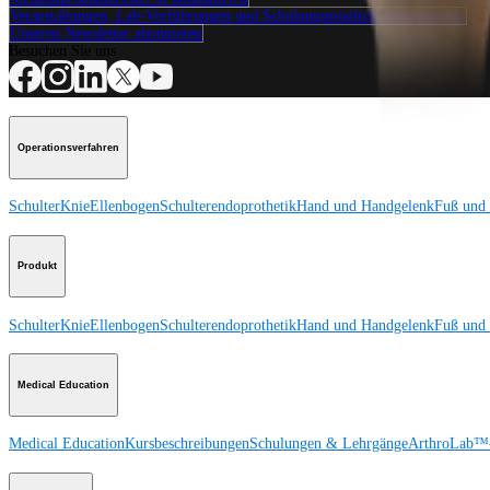
Veranstaltungen, Lab-Vorführungen und Schulungsmöglichkeiten ansehen
Unseren Newsletter abonnieren
Besuchen Sie uns
Operationsverfahren
Schulter
Knie
Ellenbogen
Schulterendoprothetik
Hand und Handgelenk
Fuß und
Produkt
Schulter
Knie
Ellenbogen
Schulterendoprothetik
Hand und Handgelenk
Fuß und
Medical Education
Medical Education
Kursbeschreibungen
Schulungen & Lehrgänge
ArthroLab™-