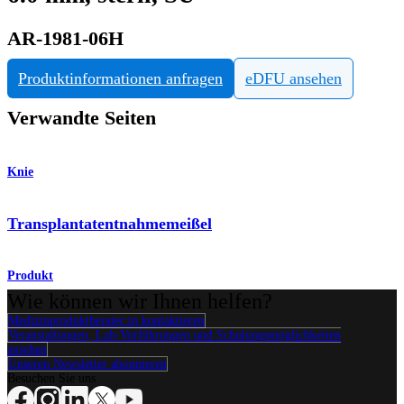
AR-1981-06H
Produktinformationen anfragen
eDFU ansehen
Verwandte Seiten
Knie
Transplantatentnahmemeißel
Produkt
Wie können wir Ihnen helfen?
Medizinproduktberater:in kontaktieren
Veranstaltungen, Lab-Vorführungen und Schulungsmöglichkeiten
ansehen
Unseren Newsletter abonnieren
Besuchen Sie uns