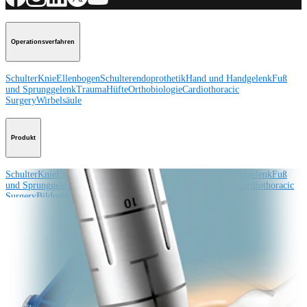
Operationsverfahren
Schulter
Knie
Ellenbogen
Schulterendoprothetik
Hand und Handgelenk
Fuß
und Sprunggelenk
Trauma
Hüfte
Orthobiologie
Cardiothoracic
Surgery
Wirbelsäule
Produkt
Schulter
Knie
Ellenbogen
Schulterendoprothetik
Hand und Handgelenk
Fuß
und Sprunggelenk
Hüfte
Orthobiologie
Herz-Thoraxchirurgie
Cardiothoracic
Surgery
Bildgebung & Resektion
Medical Education
Medical Education
Kursbeschreibungen
Schulungen &
Lehrgänge
ArthroLab™-Standorte
Unser klinisches Personal stellt sich
vor
OrthoPedia