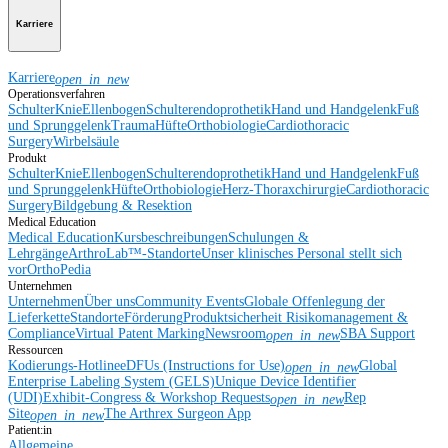
Karriere
Karriere
open_in_new
Operationsverfahren
Schulter
Knie
Ellenbogen
Schulterendoprothetik
Hand und Handgelenk
Fuß
und Sprunggelenk
Trauma
Hüfte
Orthobiologie
Cardiothoracic
Surgery
Wirbelsäule
Produkt
Schulter
Knie
Ellenbogen
Schulterendoprothetik
Hand und Handgelenk
Fuß
und Sprunggelenk
Hüfte
Orthobiologie
Herz-Thoraxchirurgie
Cardiothoracic
Surgery
Bildgebung & Resektion
Medical Education
Medical Education
Kursbeschreibungen
Schulungen &
Lehrgänge
ArthroLab™-Standorte
Unser klinisches Personal stellt sich
vor
OrthoPedia
Unternehmen
Unternehmen
Über uns
Community Events
Globale Offenlegung der
Lieferkette
Standorte
Förderung
Produktsicherheit
Risikomanagement &
Compliance
Virtual Patent Marking
Newsroom
SBA Support
open_in_new
Ressourcen
Kodierungs-Hotline
eDFUs (Instructions for Use)
Global
open_in_new
Enterprise Labeling System (GELS)
Unique Device Identifier
(UDI)
Exhibit-Congress & Workshop Requests
Rep
open_in_new
Site
The Arthrex Surgeon App
open_in_new
Patient:in
Allgemeine