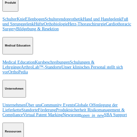
Produkt
Schulter
Knie
Ellenbogen
Schulterendoprothetik
Hand und Handgelenk
Fuß
und Sprunggelenk
Hüfte
Orthobiologie
Herz-Thoraxchirurgie
Cardiothoracic
Surgery
Bildgebung & Resektion
Medical Education
Medical Education
Kursbeschreibungen
Schulungen &
Lehrgänge
ArthroLab™-Standorte
Unser klinisches Personal stellt sich
vor
OrthoPedia
Unternehmen
Unternehmen
Über uns
Community Events
Globale Offenlegung der
Lieferkette
Standorte
Förderung
Produktsicherheit
Risikomanagement &
Compliance
Virtual Patent Marking
Newsroom
SBA Support
open_in_new
Ressourcen