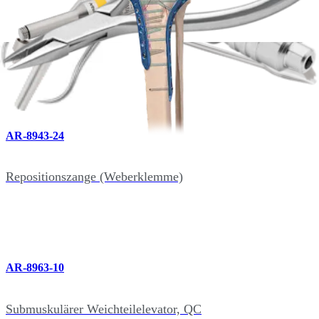
AR-8943-23
Frakturklemme, gezahnt
AR-8943-24
Repositionszange (Weberklemme)
AR-8963-10
Submuskulärer Weichteilelevator, QC