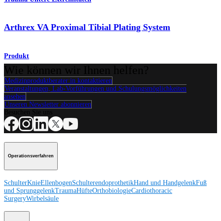
Arthrex VA Proximal Tibial Plating System
Produkt
Wie können wir Ihnen helfen?
Medizinproduktberater:in kontaktieren
Veranstaltungen, Lab-Vorführungen und Schulungsmöglichkeiten
ansehen
Unseren Newsletter abonnieren
Besuchen Sie uns
Operationsverfahren
Schulter
Knie
Ellenbogen
Schulterendoprothetik
Hand und Handgelenk
Fuß
und Sprunggelenk
Trauma
Hüfte
Orthobiologie
Cardiothoracic
Surgery
Wirbelsäule