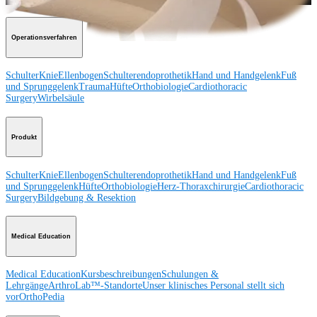
Operationsverfahren
Schulter
Knie
Ellenbogen
Schulterendoprothetik
Hand und Handgelenk
Fuß
und Sprunggelenk
Trauma
Hüfte
Orthobiologie
Cardiothoracic
Surgery
Wirbelsäule
Produkt
Schulter
Knie
Ellenbogen
Schulterendoprothetik
Hand und Handgelenk
Fuß
und Sprunggelenk
Hüfte
Orthobiologie
Herz-Thoraxchirurgie
Cardiothoracic
Surgery
Bildgebung & Resektion
Medical Education
Medical Education
Kursbeschreibungen
Schulungen &
Lehrgänge
ArthroLab™-Standorte
Unser klinisches Personal stellt sich
vor
OrthoPedia