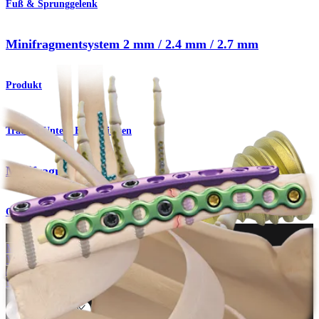
Fuß & Sprunggelenk
Minifragmentsystem 2 mm / 2.4 mm / 2.7 mm
Produkt
Trauma Untere Extremitäten
Minifragmentsystem
Operationsverfahren
Wie können wir Ihnen helfen?
Medizinproduktberater:in kontaktieren
Veranstaltungen, Lab-Vorführungen und Schulungsmöglichkeiten
ansehen
Unseren Newsletter abonnieren
Besuchen Sie uns