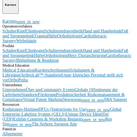
Karriere
Karriere
open_in_new
Operationsverfahren
Schulter
Knie
Ellenbogen
Schulterendoprothetik
Hand und Handgelenk
Fuß
und Sprunggelenk
Trauma
Hüfte
Orthobiologie
Cardiothoracic
Surgery
Wirbelsäule
Produkt
Schulter
Knie
Ellenbogen
Schulterendoprothetik
Hand und Handgelenk
Fuß
und Sprunggelenk
Hüfte
Orthobiologie
Herz-Thoraxchirurgie
Cardiothoracic
Surgery
Bildgebung & Resektion
Medical Education
Medical Education
Kursbeschreibungen
Schulungen &
Lehrgänge
ArthroLab™-Standorte
Unser klinisches Personal stellt sich
vor
OrthoPedia
Unternehmen
Unternehmen
Über uns
Community Events
Globale Offenlegung der
Lieferkette
Standorte
Förderung
Produktsicherheit
Risikomanagement &
Compliance
Virtual Patent Marking
Newsroom
SBA Support
open_in_new
Ressourcen
Kodierungs-Hotline
eDFUs (Instructions for Use)
Global
open_in_new
Enterprise Labeling System (GELS)
Unique Device Identifier
(UDI)
Exhibit-Congress & Workshop Requests
Rep
open_in_new
Site
The Arthrex Surgeon App
open_in_new
Patient:in
Allgemeine