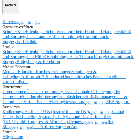
Karriere
Karriere
open_in_new
Operationsverfahren
Schulter
Knie
Ellenbogen
Schulterendoprothetik
Hand und Handgelenk
Fuß
und Sprunggelenk
Trauma
Hüfte
Orthobiologie
Cardiothoracic
Surgery
Wirbelsäule
Produkt
Schulter
Knie
Ellenbogen
Schulterendoprothetik
Hand und Handgelenk
Fuß
und Sprunggelenk
Hüfte
Orthobiologie
Herz-Thoraxchirurgie
Cardiothoracic
Surgery
Bildgebung & Resektion
Medical Education
Medical Education
Kursbeschreibungen
Schulungen &
Lehrgänge
ArthroLab™-Standorte
Unser klinisches Personal stellt sich
vor
OrthoPedia
Unternehmen
Unternehmen
Über uns
Community Events
Globale Offenlegung der
Lieferkette
Standorte
Förderung
Produktsicherheit
Risikomanagement &
Compliance
Virtual Patent Marking
Newsroom
SBA Support
open_in_new
Ressourcen
Kodierungs-Hotline
eDFUs (Instructions for Use)
Global
open_in_new
Enterprise Labeling System (GELS)
Unique Device Identifier
(UDI)
Exhibit-Congress & Workshop Requests
Rep
open_in_new
Site
The Arthrex Surgeon App
open_in_new
Patient:in
Allgemeine