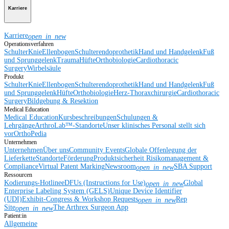
Karriere
Karriere
open_in_new
Operationsverfahren
Schulter
Knie
Ellenbogen
Schulterendoprothetik
Hand und Handgelenk
Fuß
und Sprunggelenk
Trauma
Hüfte
Orthobiologie
Cardiothoracic
Surgery
Wirbelsäule
Produkt
Schulter
Knie
Ellenbogen
Schulterendoprothetik
Hand und Handgelenk
Fuß
und Sprunggelenk
Hüfte
Orthobiologie
Herz-Thoraxchirurgie
Cardiothoracic
Surgery
Bildgebung & Resektion
Medical Education
Medical Education
Kursbeschreibungen
Schulungen &
Lehrgänge
ArthroLab™-Standorte
Unser klinisches Personal stellt sich
vor
OrthoPedia
Unternehmen
Unternehmen
Über uns
Community Events
Globale Offenlegung der
Lieferkette
Standorte
Förderung
Produktsicherheit
Risikomanagement &
Compliance
Virtual Patent Marking
Newsroom
SBA Support
open_in_new
Ressourcen
Kodierungs-Hotline
eDFUs (Instructions for Use)
Global
open_in_new
Enterprise Labeling System (GELS)
Unique Device Identifier
(UDI)
Exhibit-Congress & Workshop Requests
Rep
open_in_new
Site
The Arthrex Surgeon App
open_in_new
Patient:in
Allgemeine