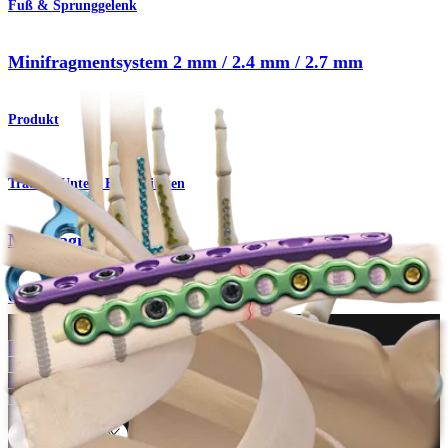
Fuß & Sprunggelenk
Minifragmentsystem 2 mm / 2.4 mm / 2.7 mm
Produkt
Trauma Untere Extremitäten
Minifragmentsystem
Operationsverfahren
Wie können wir Ihnen helfen?
Medizinproduktberater:in kontaktieren
Veranstaltungen, Lab-Vorführungen und Schulungsmöglichkeiten
ansehen
Unseren Newsletter abonnieren
Besuchen Sie uns