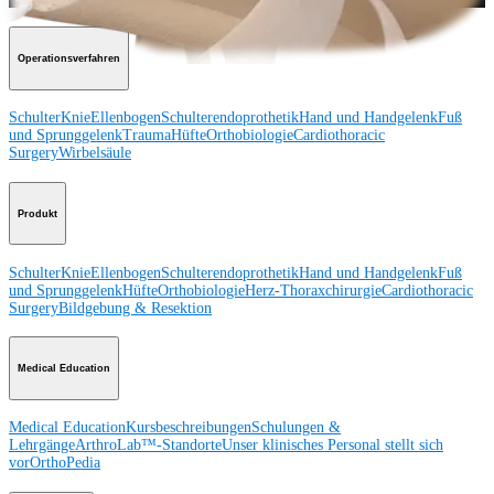
Operationsverfahren
Schulter
Knie
Ellenbogen
Schulterendoprothetik
Hand und Handgelenk
Fuß
und Sprunggelenk
Trauma
Hüfte
Orthobiologie
Cardiothoracic
Surgery
Wirbelsäule
Produkt
Schulter
Knie
Ellenbogen
Schulterendoprothetik
Hand und Handgelenk
Fuß
und Sprunggelenk
Hüfte
Orthobiologie
Herz-Thoraxchirurgie
Cardiothoracic
Surgery
Bildgebung & Resektion
Medical Education
Medical Education
Kursbeschreibungen
Schulungen &
Lehrgänge
ArthroLab™-Standorte
Unser klinisches Personal stellt sich
vor
OrthoPedia