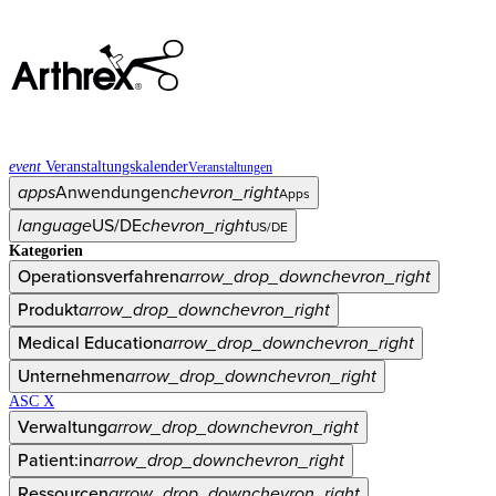
event
Veranstaltungskalender
Veranstaltungen
apps
Anwendungen
chevron_right
Apps
language
US/DE
chevron_right
US/DE
Kategorien
Operationsverfahren
arrow_drop_down
chevron_right
Produkt
arrow_drop_down
chevron_right
Medical Education
arrow_drop_down
chevron_right
Unternehmen
arrow_drop_down
chevron_right
ASC X
Verwaltung
arrow_drop_down
chevron_right
Patient:in
arrow_drop_down
chevron_right
Ressourcen
arrow_drop_down
chevron_right