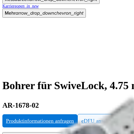
Karriere
open_in_new
Mehr
arrow_drop_down
chevron_right
Bohrer für SwiveLock, 4.7
AR-1678-02
Produktinformationen anfragen
eDFU ansehen