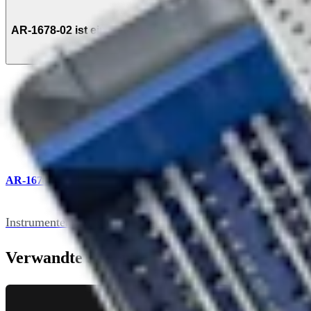
AR-1678-02 ist ein Set-Element von (1)
AR-1678S
Instrumentenset, für Bandaugmentation
Verwandte Seiten