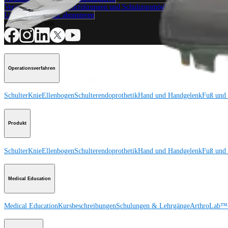
Veranstaltungen, Lab-Vorführungen und Schulungsmöglichkeiten ansehen
Unseren Newsletter abonnieren
Besuchen Sie uns
Operationsverfahren
Schulter
Knie
Ellenbogen
Schulterendoprothetik
Hand und Handgelenk
Fuß und
Produkt
Schulter
Knie
Ellenbogen
Schulterendoprothetik
Hand und Handgelenk
Fuß und
Medical Education
Medical Education
Kursbeschreibungen
Schulungen & Lehrgänge
ArthroLab™-