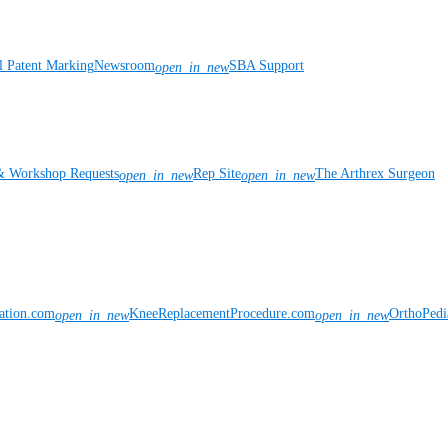
l Patent Marking
Newsroom
SBA Support
open_in_new
& Workshop Requests
Rep Site
The Arthrex Surgeon
open_in_new
open_in_new
vation.com
KneeReplacementProcedure.com
OrthoPedi
open_in_new
open_in_new