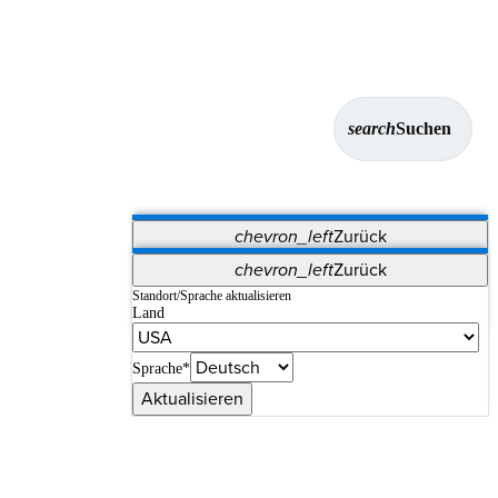
search
Suchen
chevron_left
Zurück
Anwendungen
chevron_left
Zurück
Vet Systems
OrthoPedia Patient
SAP
Standort/Sprache aktualisieren
Land
Supplier Portal
Synergy-Bildgebung und -Resektion
Sprache*
Aktualisieren