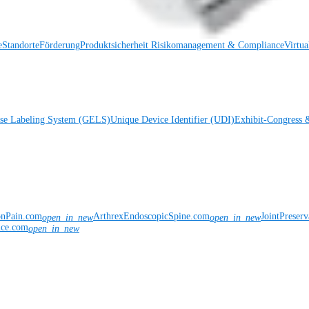
e
Standorte
Förderung
Produktsicherheit
Risikomanagement & Compliance
Virtua
ise Labeling System (GELS)
Unique Device Identifier (UDI)
Exhibit-Congress 
onPain.com
ArthrexEndoscopicSpine.com
JointPreser
open_in_new
open_in_new
nce.com
open_in_new