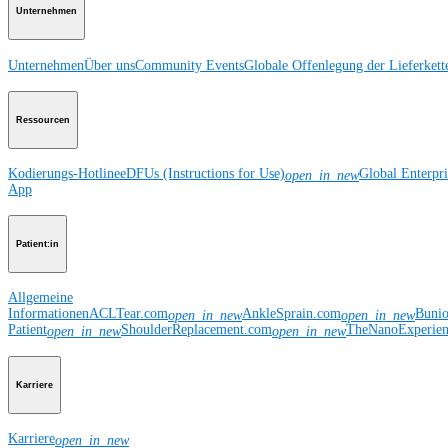
Unternehmen
Unternehmen
Über uns
Community Events
Globale Offenlegung der Lieferkett
Ressourcen
Kodierungs-Hotline
eDFUs (Instructions for Use)
Global Enterpr
open_in_new
App
Patient:in
Allgemeine
Informationen
ACLTear.com
AnkleSprain.com
Buni
open_in_new
open_in_new
Patient
ShoulderReplacement.com
TheNanoExperie
open_in_new
open_in_new
Karriere
Karriere
open_in_new