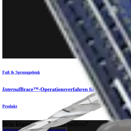
Fuß & Sprunggelenk
Internal
Brace™-Operationsverfahren für Rekonstruktio
Produkt
Wie können wir Ihnen helfen?
Medizinproduktberater:in kontaktieren