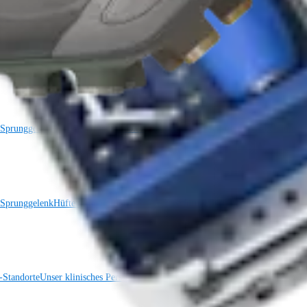
 Sprunggelenk
Trauma
Hüfte
Orthobiologie
Cardiothoracic Surgery
Wirbelsäule
 Sprunggelenk
Hüfte
Orthobiologie
Herz-Thoraxchirurgie
Cardiothoracic Surgery
Standorte
Unser klinisches Personal stellt sich vor
OrthoPedia