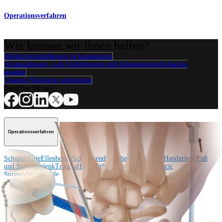
Operationsverfahren
Wie können wir Ihnen helfen?
Medizinproduktberater:in kontaktieren
Veranstaltungen, Lab-Vorführungen und Schulungsmöglichkeiten
ansehen
Unseren Newsletter abonnieren
Besuchen Sie uns
Operationsverfahren
Schulter
Knie
Ellenbogen
Schulterendoprothetik
Hand und Handgelenk
Fuß
und Sprunggelenk
Trauma
Hüfte
Orthobiologie
Cardiothoracic
Surgery
Wirbelsäule
Produkt