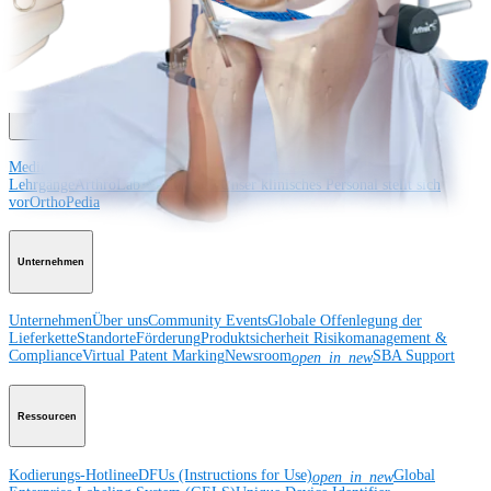
Schulter
Knie
Ellenbogen
Schulterendoprothetik
Hand und Handgelenk
Fuß
und Sprunggelenk
Hüfte
Orthobiologie
Herz-Thoraxchirurgie
Cardiothoracic
Surgery
Bildgebung & Resektion
Medical Education
Medical Education
Kursbeschreibungen
Schulungen &
Lehrgänge
ArthroLab™-Standorte
Unser klinisches Personal stellt sich
vor
OrthoPedia
Unternehmen
Unternehmen
Über uns
Community Events
Globale Offenlegung der
Lieferkette
Standorte
Förderung
Produktsicherheit
Risikomanagement &
Compliance
Virtual Patent Marking
Newsroom
SBA Support
open_in_new
Ressourcen
Kodierungs-Hotline
eDFUs (Instructions for Use)
Global
open_in_new