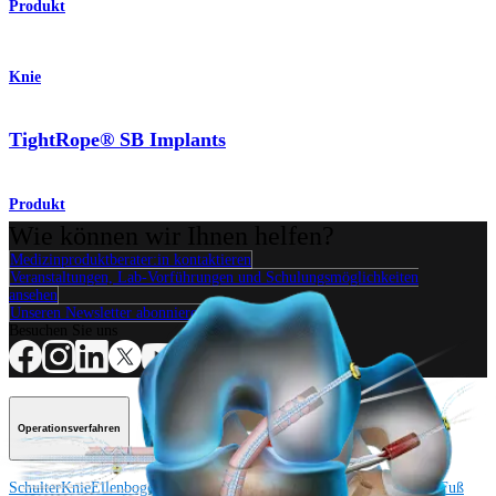
Produkt
Knie
TightRope® SB Implants
Produkt
Wie können wir Ihnen helfen?
Medizinproduktberater:in kontaktieren
Veranstaltungen, Lab-Vorführungen und Schulungsmöglichkeiten
ansehen
Unseren Newsletter abonnieren
Besuchen Sie uns
Operationsverfahren
Schulter
Knie
Ellenbogen
Schulterendoprothetik
Hand und Handgelenk
Fuß