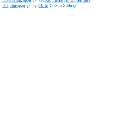
Datenschutz
Rechtliche Hinweise
Ethics
open_in_new
Helpline
Hilfe
Cookie Settings
open_in_new