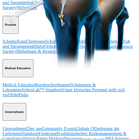
und Sprunggelenk
Trauma
Hüfte
Orthobiologie
Cardiothoracic
Surgery
Wirbelsäule
Produkt
Schulter
Knie
Ellenbogen
Schulterendoprothetik
Hand und Handgelenk
Fuß
und Sprunggelenk
Hüfte
Orthobiologie
Herz-Thoraxchirurgie
Cardiothoracic
Surgery
Bildgebung & Resektion
Medical Education
Medical Education
Kursbeschreibungen
Schulungen &
Lehrgänge
ArthroLab™-Standorte
Unser klinisches Personal stellt sich
vor
OrthoPedia
Unternehmen
Unternehmen
Über uns
Community Events
Globale Offenlegung der
Lieferkette
Standorte
Förderung
Produktsicherheit
Risikomanagement &
Compliance
Virtual Patent Marking
Newsroom
SBA Support