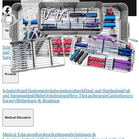
Besuchen Sie uns
Operationsverfahren
Schulter
Knie
Ellenbogen
Schulterendoprothetik
Hand und Handgelenk
Fuß
und Sprunggelenk
Trauma
Hüfte
Orthobiologie
Cardiothoracic
Surgery
Wirbelsäule
Produkt
Schulter
Knie
Ellenbogen
Schulterendoprothetik
Hand und Handgelenk
Fuß
und Sprunggelenk
Hüfte
Orthobiologie
Herz-Thoraxchirurgie
Cardiothoracic
Surgery
Bildgebung & Resektion
Medical Education
Medical Education
Kursbeschreibungen
Schulungen &