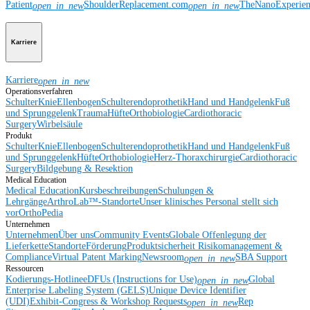
Patient
ShoulderReplacement.com
TheNanoExperie
open_in_new
open_in_new
Karriere
Karriere
open_in_new
Operationsverfahren
Schulter
Knie
Ellenbogen
Schulterendoprothetik
Hand und Handgelenk
Fuß
und Sprunggelenk
Trauma
Hüfte
Orthobiologie
Cardiothoracic
Surgery
Wirbelsäule
Produkt
Schulter
Knie
Ellenbogen
Schulterendoprothetik
Hand und Handgelenk
Fuß
und Sprunggelenk
Hüfte
Orthobiologie
Herz-Thoraxchirurgie
Cardiothoracic
Surgery
Bildgebung & Resektion
Medical Education
Medical Education
Kursbeschreibungen
Schulungen &
Lehrgänge
ArthroLab™-Standorte
Unser klinisches Personal stellt sich
vor
OrthoPedia
Unternehmen
Unternehmen
Über uns
Community Events
Globale Offenlegung der
Lieferkette
Standorte
Förderung
Produktsicherheit
Risikomanagement &
Compliance
Virtual Patent Marking
Newsroom
SBA Support
open_in_new
Ressourcen
Kodierungs-Hotline
eDFUs (Instructions for Use)
Global
open_in_new
Enterprise Labeling System (GELS)
Unique Device Identifier
(UDI)
Exhibit-Congress & Workshop Requests
Rep
open_in_new