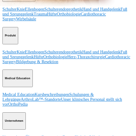
Schulter
Knie
Ellenbogen
Schulterendoprothetik
Hand und Handgelenk
Fuß
und Sprunggelenk
Trauma
Hüfte
Orthobiologie
Cardiothoracic
Surgery
Wirbelsäule
Produkt
Schulter
Knie
Ellenbogen
Schulterendoprothetik
Hand und Handgelenk
Fuß
und Sprunggelenk
Hüfte
Orthobiologie
Herz-Thoraxchirurgie
Cardiothoracic
Surgery
Bildgebung & Resektion
Medical Education
Medical Education
Kursbeschreibungen
Schulungen &
Lehrgänge
ArthroLab™-Standorte
Unser klinisches Personal stellt sich
vor
OrthoPedia
Unternehmen