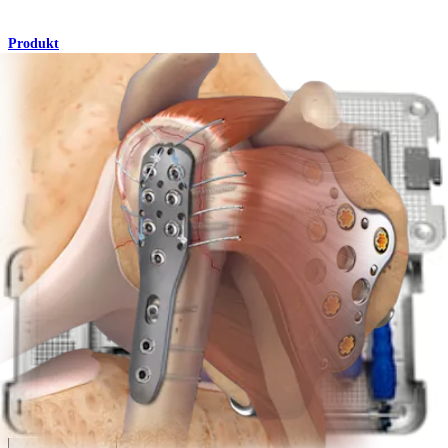
Produkt
Schulter
Humeral SuturePlate™-Reparatur
Operationsverfahren
Wie können wir Ihnen helfen?
Medizinproduktberater:in kontaktieren
Veranstaltungen, Lab-Vorführungen und Schulungsmöglichkeiten
ansehen
Unseren Newsletter abonnieren
Besuchen Sie uns
Operationsverfahren