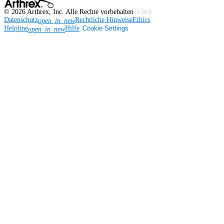
©
2026
Arthrex, Inc. Alle Rechte vorbehalten
v3.56.0
Datenschutz
Rechtliche Hinweise
Ethics
open_in_new
Helpline
Hilfe
Cookie Settings
open_in_new