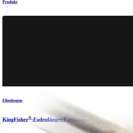
Produkt
Ellenbogen
®
KingFisher
-Fadenfänger/Fasszange