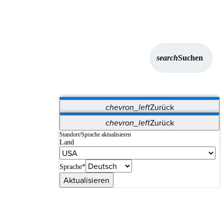
search
Suchen
chevron_left
Zurück
Anwendungen
chevron_left
Zurück
Vet Systems
OrthoPedia Patient
SAP
Standort/Sprache aktualisieren
Land
Supplier Portal
Synergy-Bildgebung und -Resektion
Sprache*
Aktualisieren