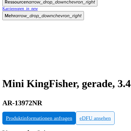
Ressourcen
arrow_drop_down
chevron_right
Karriere
open_in_new
Mehr
arrow_drop_down
chevron_right
Mini KingFisher, gerade, 3
AR-13972NR
Produktinformationen anfragen
eDFU ansehen