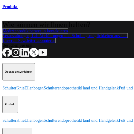
Produkt
Wie können wir Ihnen helfen?
Medizinproduktberater:in kontaktieren
Veranstaltungen, Lab-Vorführungen und Schulungsmöglichkeiten ansehen
Unseren Newsletter abonnieren
Besuchen Sie uns
Operationsverfahren
Schulter
Knie
Ellenbogen
Schulterendoprothetik
Hand und Handgelenk
Fuß und
Produkt
Schulter
Knie
Ellenbogen
Schulterendoprothetik
Hand und Handgelenk
Fuß und