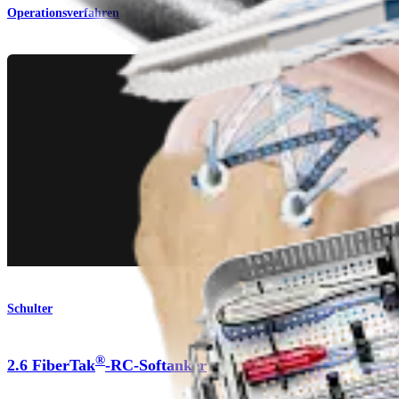
Operationsverfahren
Schulter
®
2.6 FiberTak
-RC-Softanker