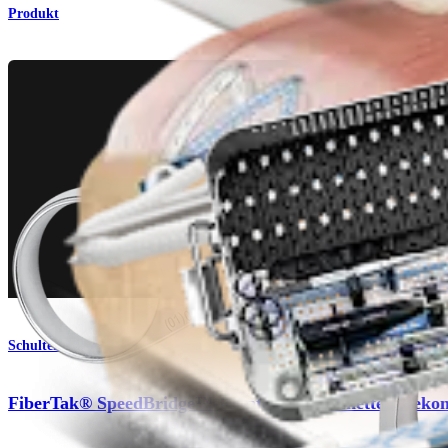
Produkt
Schulter
FiberTak® SpeedBridge™-Rotatorenmanschetten-Rekon