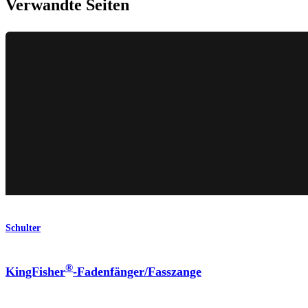
Verwandte Seiten
Schulter
®
KingFisher
-Fadenfänger/Fasszange