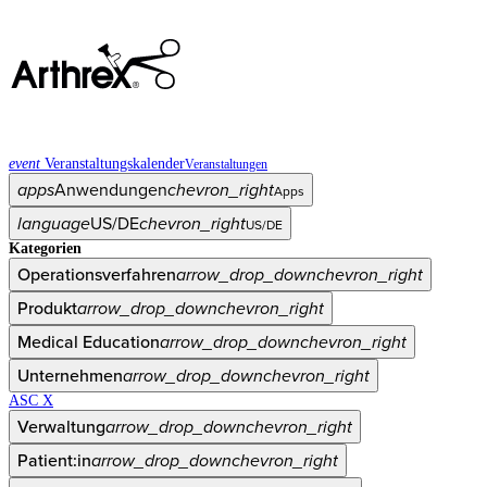
event
Veranstaltungskalender
Veranstaltungen
apps
Anwendungen
chevron_right
Apps
language
US/DE
chevron_right
US/DE
Kategorien
Operationsverfahren
arrow_drop_down
chevron_right
Produkt
arrow_drop_down
chevron_right
Medical Education
arrow_drop_down
chevron_right
Unternehmen
arrow_drop_down
chevron_right
ASC X
Verwaltung
arrow_drop_down
chevron_right
Patient:in
arrow_drop_down
chevron_right