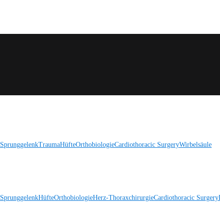
 Sprunggelenk
Trauma
Hüfte
Orthobiologie
Cardiothoracic Surgery
Wirbelsäule
 Sprunggelenk
Hüfte
Orthobiologie
Herz-Thoraxchirurgie
Cardiothoracic Surgery