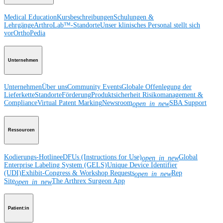
Medical Education
Kursbeschreibungen
Schulungen &
Lehrgänge
ArthroLab™-Standorte
Unser klinisches Personal stellt sich
vor
OrthoPedia
Unternehmen
Unternehmen
Über uns
Community Events
Globale Offenlegung der
Lieferkette
Standorte
Förderung
Produktsicherheit
Risikomanagement &
Compliance
Virtual Patent Marking
Newsroom
SBA Support
open_in_new
Ressourcen
Kodierungs-Hotline
eDFUs (Instructions for Use)
Global
open_in_new
Enterprise Labeling System (GELS)
Unique Device Identifier
(UDI)
Exhibit-Congress & Workshop Requests
Rep
open_in_new
Site
The Arthrex Surgeon App
open_in_new
Patient:in