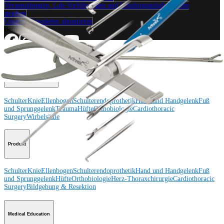
Veranstaltungen, Lab-Vorführungen und Schulungsmöglichkeiten
ansehen
Unseren Newsletter abonnieren
Besuchen Sie uns
Operationsverfahren
Schulter
Knie
Ellenbogen
Schulterendoprothetik
Hand und Handgelenk
Fuß
und Sprunggelenk
Trauma
Hüfte
Orthobiologie
Cardiothoracic
Surgery
Wirbelsäule
Produkt
Schulter
Knie
Ellenbogen
Schulterendoprothetik
Hand und Handgelenk
Fuß
und Sprunggelenk
Hüfte
Orthobiologie
Herz-Thoraxchirurgie
Cardiothoracic
Surgery
Bildgebung & Resektion
Medical Education