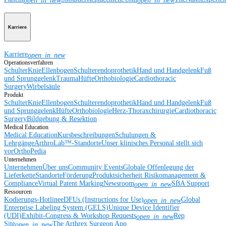
open_in_new
open_in_new
Karriere
Karriere
open_in_new
Operationsverfahren
Schulter
Knie
Ellenbogen
Schulterendoprothetik
Hand und Handgelenk
Fuß
und Sprunggelenk
Trauma
Hüfte
Orthobiologie
Cardiothoracic
Surgery
Wirbelsäule
Produkt
Schulter
Knie
Ellenbogen
Schulterendoprothetik
Hand und Handgelenk
Fuß
und Sprunggelenk
Hüfte
Orthobiologie
Herz-Thoraxchirurgie
Cardiothoracic
Surgery
Bildgebung & Resektion
Medical Education
Medical Education
Kursbeschreibungen
Schulungen &
Lehrgänge
ArthroLab™-Standorte
Unser klinisches Personal stellt sich
vor
OrthoPedia
Unternehmen
Unternehmen
Über uns
Community Events
Globale Offenlegung der
Lieferkette
Standorte
Förderung
Produktsicherheit
Risikomanagement &
Compliance
Virtual Patent Marking
Newsroom
SBA Support
open_in_new
Ressourcen
Kodierungs-Hotline
eDFUs (Instructions for Use)
Global
open_in_new
Enterprise Labeling System (GELS)
Unique Device Identifier
(UDI)
Exhibit-Congress & Workshop Requests
Rep
open_in_new
Site
The Arthrex Surgeon App
open_in_new