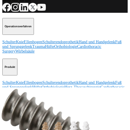
Besuchen Sie uns
Operationsverfahren
Schulter
Knie
Ellenbogen
Schulterendoprothetik
Hand und Handgelenk
Fuß
und Sprunggelenk
Trauma
Hüfte
Orthobiologie
Cardiothoracic
Surgery
Wirbelsäule
Produkt
Schulter
Knie
Ellenbogen
Schulterendoprothetik
Hand und Handgelenk
Fuß
und Sprunggelenk
Hüfte
Orthobiologie
Herz-Thoraxchirurgie
Cardiothoracic
Surgery
Bildgebung & Resektion
Medical Education
Medical Education
Kursbeschreibungen
Schulungen &
Lehrgänge
ArthroLab™-Standorte
Unser klinisches Personal stellt sich