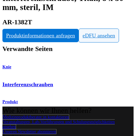
mm, steril, IM
AR-1382T
Produktinformationen anfragen
eDFU ansehen
Verwandte Seiten
Knie
Interferenzschrauben
Produkt
Wie können wir Ihnen helfen?
Medizinproduktberater:in kontaktieren
Veranstaltungen, Lab-Vorführungen und Schulungsmöglichkeiten
ansehen
Unseren Newsletter abonnieren