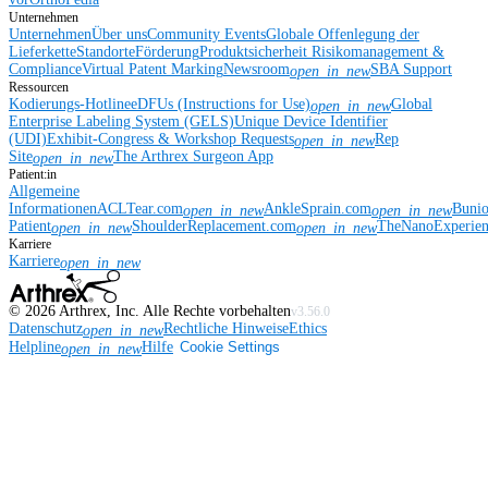
Unternehmen
Unternehmen
Über uns
Community Events
Globale Offenlegung der
Lieferkette
Standorte
Förderung
Produktsicherheit
Risikomanagement &
Compliance
Virtual Patent Marking
Newsroom
SBA Support
open_in_new
Ressourcen
Kodierungs-Hotline
eDFUs (Instructions for Use)
Global
open_in_new
Enterprise Labeling System (GELS)
Unique Device Identifier
(UDI)
Exhibit-Congress & Workshop Requests
Rep
open_in_new
Site
The Arthrex Surgeon App
open_in_new
Patient:in
Allgemeine
Informationen
ACLTear.com
AnkleSprain.com
Buni
open_in_new
open_in_new
Patient
ShoulderReplacement.com
TheNanoExperie
open_in_new
open_in_new
Karriere
Karriere
open_in_new
©
2026
Arthrex, Inc. Alle Rechte vorbehalten
v3.56.0
Datenschutz
Rechtliche Hinweise
Ethics
open_in_new
Helpline
Hilfe
Cookie Settings
open_in_new