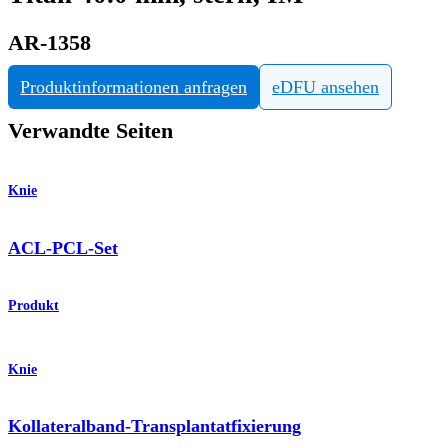
AR-1358
Produktinformationen anfragen
eDFU ansehen
Verwandte Seiten
Knie
ACL-PCL-Set
Produkt
Knie
Kollateralband-Transplantatfixierung