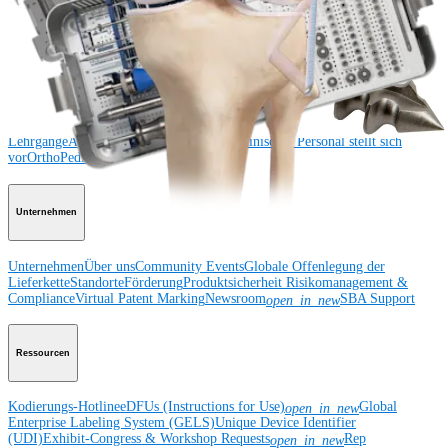
und Sprunggelenk
Hüfte
Orthobiologie
Herz-Thoraxchirurgie
Cardiothoracic
Surgery
Bildgebung & Resektion
Medical Education
Medical Education
Kursbeschreibungen
Schulungen &
Lehrgänge
ArthroLab™-Standorte
Unser klinisches Personal stellt sich
vor
OrthoPedia
Unternehmen
Unternehmen
Über uns
Community Events
Globale Offenlegung der
Lieferkette
Standorte
Förderung
Produktsicherheit
Risikomanagement &
Compliance
Virtual Patent Marking
Newsroom
SBA Support
open_in_new
Ressourcen
Kodierungs-Hotline
eDFUs (Instructions for Use)
Global
open_in_new
Enterprise Labeling System (GELS)
Unique Device Identifier
(UDI)
Exhibit-Congress & Workshop Requests
Rep
open_in_new