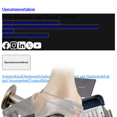
Operationsverfahren
Wie können wir Ihnen helfen?
Medizinproduktberater:in kontaktieren
Veranstaltungen, Lab-Vorführungen und Schulungsmöglichkeiten
ansehen
Unseren Newsletter abonnieren
Besuchen Sie uns
Operationsverfahren
Schulter
Knie
Ellenbogen
Schulterendoprothetik
Hand und Handgelenk
Fuß
und Sprunggelenk
Trauma
Hüfte
Orthobiologie
Cardiothoracic
Surgery
Wirbelsäule
Produkt
Schulter
Knie
Ellenbogen
Schulterendoprothetik
Hand und Handgelenk
Fuß