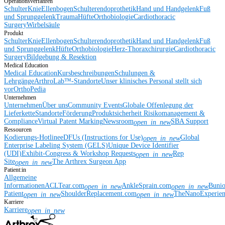
Operationsverfahren
Schulter
Knie
Ellenbogen
Schulterendoprothetik
Hand und Handgelenk
Fuß
und Sprunggelenk
Trauma
Hüfte
Orthobiologie
Cardiothoracic
Surgery
Wirbelsäule
Produkt
Schulter
Knie
Ellenbogen
Schulterendoprothetik
Hand und Handgelenk
Fuß
und Sprunggelenk
Hüfte
Orthobiologie
Herz-Thoraxchirurgie
Cardiothoracic
Surgery
Bildgebung & Resektion
Medical Education
Medical Education
Kursbeschreibungen
Schulungen &
Lehrgänge
ArthroLab™-Standorte
Unser klinisches Personal stellt sich
vor
OrthoPedia
Unternehmen
Unternehmen
Über uns
Community Events
Globale Offenlegung der
Lieferkette
Standorte
Förderung
Produktsicherheit
Risikomanagement &
Compliance
Virtual Patent Marking
Newsroom
SBA Support
open_in_new
Ressourcen
Kodierungs-Hotline
eDFUs (Instructions for Use)
Global
open_in_new
Enterprise Labeling System (GELS)
Unique Device Identifier
(UDI)
Exhibit-Congress & Workshop Requests
Rep
open_in_new
Site
The Arthrex Surgeon App
open_in_new
Patient:in
Allgemeine
Informationen
ACLTear.com
AnkleSprain.com
Buni
open_in_new
open_in_new
Patient
ShoulderReplacement.com
TheNanoExperie
open_in_new
open_in_new
Karriere
Karriere
open_in_new