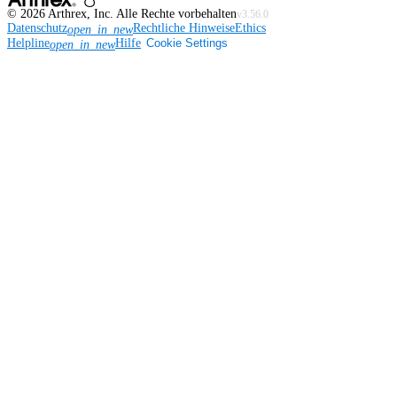
©
2026
Arthrex, Inc. Alle Rechte vorbehalten
v3.56.0
Datenschutz
Rechtliche Hinweise
Ethics
open_in_new
Helpline
Hilfe
Cookie Settings
open_in_new