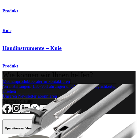
Produkt
Knie
Handinstrumente – Knie
Produkt
Wie können wir Ihnen helfen?
Medizinproduktberater:in kontaktieren
Veranstaltungen, Lab-Vorführungen und Schulungsmöglichkeiten
ansehen
Unseren Newsletter abonnieren
Besuchen Sie uns
Operationsverfahren