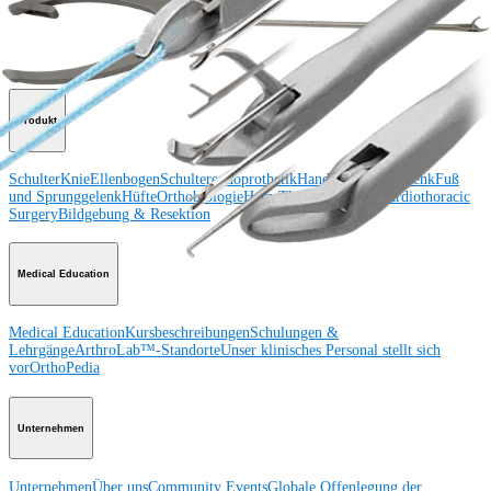
Schulter
Knie
Ellenbogen
Schulterendoprothetik
Hand und Handgelenk
Fuß
und Sprunggelenk
Trauma
Hüfte
Orthobiologie
Cardiothoracic
Surgery
Wirbelsäule
Produkt
Schulter
Knie
Ellenbogen
Schulterendoprothetik
Hand und Handgelenk
Fuß
und Sprunggelenk
Hüfte
Orthobiologie
Herz-Thoraxchirurgie
Cardiothoracic
Surgery
Bildgebung & Resektion
Medical Education
Medical Education
Kursbeschreibungen
Schulungen &
Lehrgänge
ArthroLab™-Standorte
Unser klinisches Personal stellt sich
vor
OrthoPedia
Unternehmen
Unternehmen
Über uns
Community Events
Globale Offenlegung der