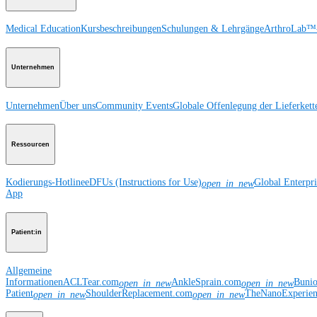
Medical Education
Kursbeschreibungen
Schulungen & Lehrgänge
ArthroLab™-
Unternehmen
Unternehmen
Über uns
Community Events
Globale Offenlegung der Lieferkett
Ressourcen
Kodierungs-Hotline
eDFUs (Instructions for Use)
Global Enterpr
open_in_new
App
Patient:in
Allgemeine
Informationen
ACLTear.com
AnkleSprain.com
Buni
open_in_new
open_in_new
Patient
ShoulderReplacement.com
TheNanoExperie
open_in_new
open_in_new