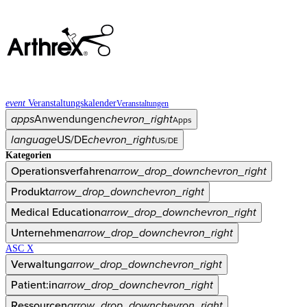
event
Veranstaltungskalender
Veranstaltungen
apps
Anwendungen
chevron_right
Apps
language
US/DE
chevron_right
US/DE
Kategorien
Operationsverfahren
arrow_drop_down
chevron_right
Produkt
arrow_drop_down
chevron_right
Medical Education
arrow_drop_down
chevron_right
Unternehmen
arrow_drop_down
chevron_right
ASC X
Verwaltung
arrow_drop_down
chevron_right
Patient:in
arrow_drop_down
chevron_right
Ressourcen
arrow_drop_down
chevron_right