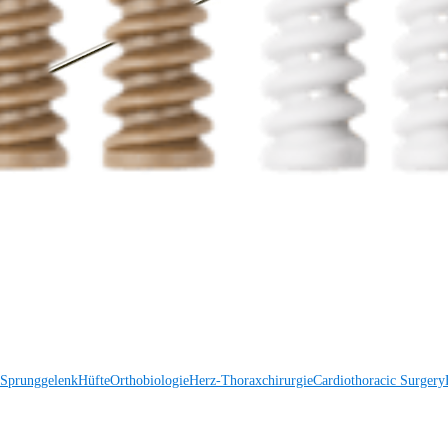
 Sprunggelenk
Trauma
Hüfte
Orthobiologie
Cardiothoracic Surgery
Wirbelsäule
 Sprunggelenk
Hüfte
Orthobiologie
Herz-Thoraxchirurgie
Cardiothoracic Surgery