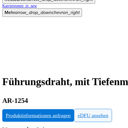
Karriere
open_in_new
Mehr
arrow_drop_down
chevron_right
Führungsdraht, mit Tiefenm
AR-1254
Produktinformationen anfragen
eDFU ansehen