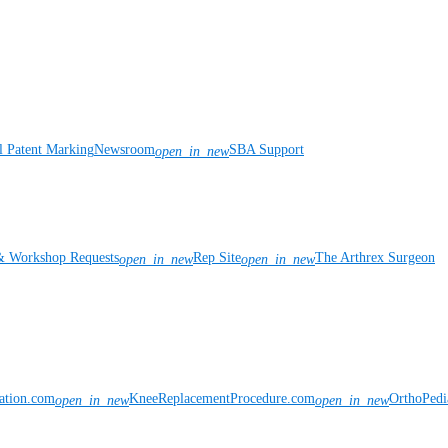
l Patent Marking
Newsroom
SBA Support
open_in_new
& Workshop Requests
Rep Site
The Arthrex Surgeon
open_in_new
open_in_new
vation.com
KneeReplacementProcedure.com
OrthoPedi
open_in_new
open_in_new