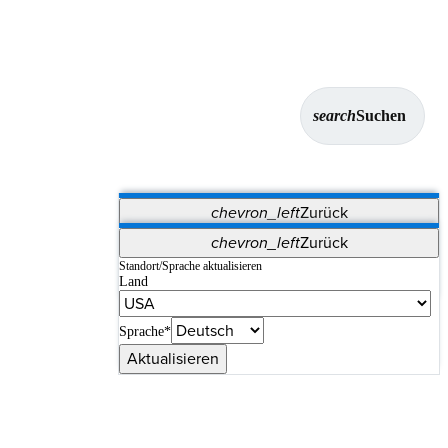
search
Suchen
chevron_left
Zurück
Anwendungen
chevron_left
Zurück
Vet Systems
OrthoPedia Patient
SAP
Standort/Sprache aktualisieren
Land
Supplier Portal
Synergy-Bildgebung und -Resektion
Sprache*
Aktualisieren