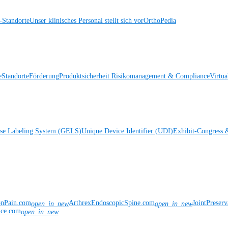
Standorte
Unser klinisches Personal stellt sich vor
OrthoPedia
e
Standorte
Förderung
Produktsicherheit
Risikomanagement & Compliance
Virtua
ise Labeling System (GELS)
Unique Device Identifier (UDI)
Exhibit-Congress 
onPain.com
ArthrexEndoscopicSpine.com
JointPreser
open_in_new
open_in_new
nce.com
open_in_new