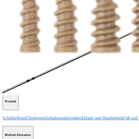
Produkt
Wie können wir Ihnen helfen?
Medizinproduktberater:in kontaktieren
Veranstaltungen, Lab-Vorführungen und Schulungsmöglichkeiten ansehen
Unseren Newsletter abonnieren
Besuchen Sie uns
Operationsverfahren
Schulter
Knie
Ellenbogen
Schulterendoprothetik
Hand und Handgelenk
Fuß und
Produkt
Schulter
Knie
Ellenbogen
Schulterendoprothetik
Hand und Handgelenk
Fuß und
Medical Education