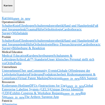
Karriere
Karriere
open_in_new
Operationsverfahren
Schulter
Knie
Ellenbogen
Schulterendoprothetik
Hand und Handgelenk
Fuß
und Sprunggelenk
Trauma
Hüfte
Orthobiologie
Cardiothoracic
Surgery
Wirbelsäule
Produkt
Schulter
Knie
Ellenbogen
Schulterendoprothetik
Hand und Handgelenk
Fuß
und Sprunggelenk
Hüfte
Orthobiologie
Herz-Thoraxchirurgie
Cardiothoracic
Surgery
Bildgebung & Resektion
Medical Education
Medical Education
Kursbeschreibungen
Schulungen &
Lehrgänge
ArthroLab™-Standorte
Unser klinisches Personal stellt sich
vor
OrthoPedia
Unternehmen
Unternehmen
Über uns
Community Events
Globale Offenlegung der
Lieferkette
Standorte
Förderung
Produktsicherheit
Risikomanagement &
Compliance
Virtual Patent Marking
Newsroom
SBA Support
open_in_new
Ressourcen
Kodierungs-Hotline
eDFUs (Instructions for Use)
Global
open_in_new
Enterprise Labeling System (GELS)
Unique Device Identifier
(UDI)
Exhibit-Congress & Workshop Requests
Rep
open_in_new
Site
The Arthrex Surgeon App
open_in_new
Patient:in
Allgemeine