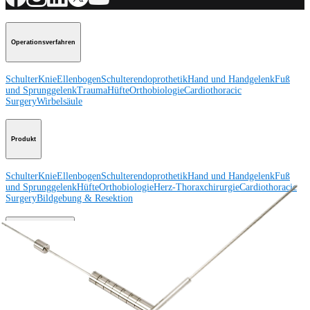
Operationsverfahren
Schulter
Knie
Ellenbogen
Schulterendoprothetik
Hand und Handgelenk
Fuß
und Sprunggelenk
Trauma
Hüfte
Orthobiologie
Cardiothoracic
Surgery
Wirbelsäule
Produkt
Schulter
Knie
Ellenbogen
Schulterendoprothetik
Hand und Handgelenk
Fuß
und Sprunggelenk
Hüfte
Orthobiologie
Herz-Thoraxchirurgie
Cardiothoracic
Surgery
Bildgebung & Resektion
Medical Education
Medical Education
Kursbeschreibungen
Schulungen &
Lehrgänge
ArthroLab™-Standorte
Unser klinisches Personal stellt sich
vor
OrthoPedia