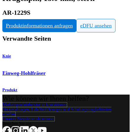
AR-1229S
Produktinformationen anfragen
eDFU ansehen
Verwandte Seiten
Knie
Einweg-Hohlfräser
Produkt
Wie können wir Ihnen helfen?
Medizinproduktberater:in kontaktieren
Veranstaltungen, Lab-Vorführungen und Schulungsmöglichkeiten
ansehen
Unseren Newsletter abonnieren
Besuchen Sie uns