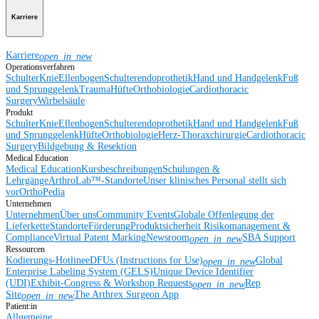
Karriere
Karriere
open_in_new
Operationsverfahren
Schulter
Knie
Ellenbogen
Schulterendoprothetik
Hand und Handgelenk
Fuß
und Sprunggelenk
Trauma
Hüfte
Orthobiologie
Cardiothoracic
Surgery
Wirbelsäule
Produkt
Schulter
Knie
Ellenbogen
Schulterendoprothetik
Hand und Handgelenk
Fuß
und Sprunggelenk
Hüfte
Orthobiologie
Herz-Thoraxchirurgie
Cardiothoracic
Surgery
Bildgebung & Resektion
Medical Education
Medical Education
Kursbeschreibungen
Schulungen &
Lehrgänge
ArthroLab™-Standorte
Unser klinisches Personal stellt sich
vor
OrthoPedia
Unternehmen
Unternehmen
Über uns
Community Events
Globale Offenlegung der
Lieferkette
Standorte
Förderung
Produktsicherheit
Risikomanagement &
Compliance
Virtual Patent Marking
Newsroom
SBA Support
open_in_new
Ressourcen
Kodierungs-Hotline
eDFUs (Instructions for Use)
Global
open_in_new
Enterprise Labeling System (GELS)
Unique Device Identifier
(UDI)
Exhibit-Congress & Workshop Requests
Rep
open_in_new
Site
The Arthrex Surgeon App
open_in_new
Patient:in
Allgemeine