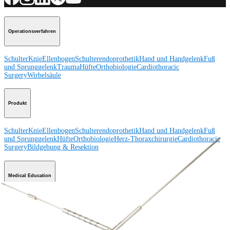
Operationsverfahren
Schulter
Knie
Ellenbogen
Schulterendoprothetik
Hand und Handgelenk
Fuß
und Sprunggelenk
Trauma
Hüfte
Orthobiologie
Cardiothoracic
Surgery
Wirbelsäule
Produkt
Schulter
Knie
Ellenbogen
Schulterendoprothetik
Hand und Handgelenk
Fuß
und Sprunggelenk
Hüfte
Orthobiologie
Herz-Thoraxchirurgie
Cardiothoracic
Surgery
Bildgebung & Resektion
Medical Education
Medical Education
Kursbeschreibungen
Schulungen &
Lehrgänge
ArthroLab™-Standorte
Unser klinisches Personal stellt sich
vor
OrthoPedia