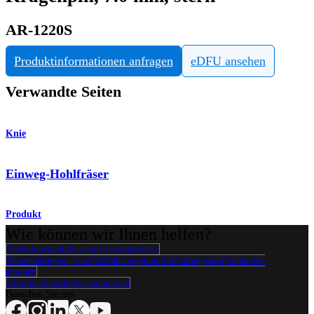
AR-1220S
Produktinformationen anfragen
eDFU ansehen
Verwandte Seiten
Knie
Einweg-Hohlfräser
Produkt
Wie können wir Ihnen helfen?
Medizinproduktberater:in kontaktieren
Veranstaltungen, Lab-Vorführungen und Schulungsmöglichkeiten
ansehen
Unseren Newsletter abonnieren
Besuchen Sie uns