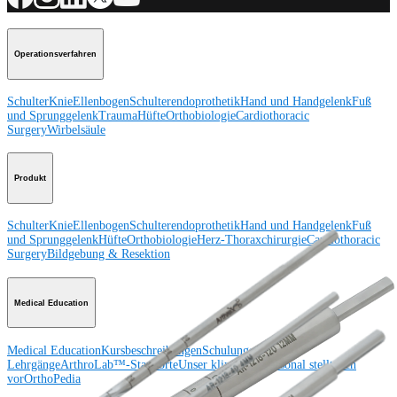
Operationsverfahren
Schulter
Knie
Ellenbogen
Schulterendoprothetik
Hand und Handgelenk
Fuß
und Sprunggelenk
Trauma
Hüfte
Orthobiologie
Cardiothoracic
Surgery
Wirbelsäule
Produkt
Schulter
Knie
Ellenbogen
Schulterendoprothetik
Hand und Handgelenk
Fuß
und Sprunggelenk
Hüfte
Orthobiologie
Herz-Thoraxchirurgie
Cardiothoracic
Surgery
Bildgebung & Resektion
Medical Education
Medical Education
Kursbeschreibungen
Schulungen &
Lehrgänge
ArthroLab™-Standorte
Unser klinisches Personal stellt sich
vor
OrthoPedia