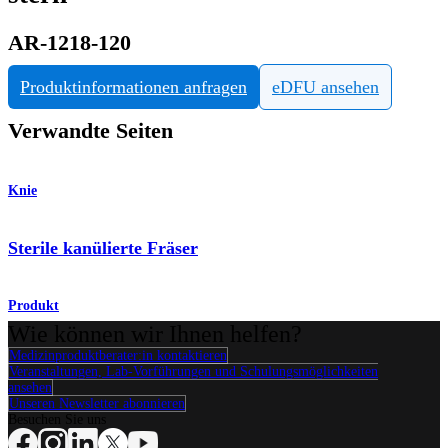
AR-1218-120
Produktinformationen anfragen
eDFU ansehen
Verwandte Seiten
Knie
Sterile kanülierte Fräser
Produkt
Wie können wir Ihnen helfen?
Medizinproduktberater:in kontaktieren
Veranstaltungen, Lab-Vorführungen und Schulungsmöglichkeiten
ansehen
Unseren Newsletter abonnieren
Besuchen Sie uns