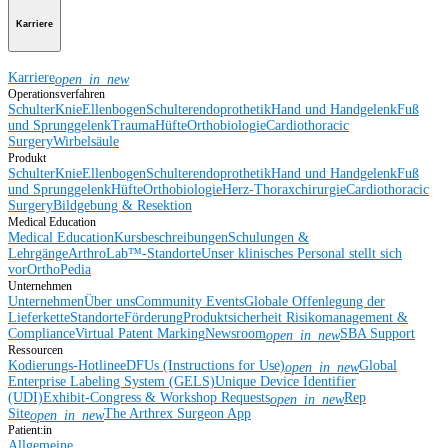
Karriere
Karriere
open_in_new
Operationsverfahren
Schulter
Knie
Ellenbogen
Schulterendoprothetik
Hand und Handgelenk
Fuß
und Sprunggelenk
Trauma
Hüfte
Orthobiologie
Cardiothoracic
Surgery
Wirbelsäule
Produkt
Schulter
Knie
Ellenbogen
Schulterendoprothetik
Hand und Handgelenk
Fuß
und Sprunggelenk
Hüfte
Orthobiologie
Herz-Thoraxchirurgie
Cardiothoracic
Surgery
Bildgebung & Resektion
Medical Education
Medical Education
Kursbeschreibungen
Schulungen &
Lehrgänge
ArthroLab™-Standorte
Unser klinisches Personal stellt sich
vor
OrthoPedia
Unternehmen
Unternehmen
Über uns
Community Events
Globale Offenlegung der
Lieferkette
Standorte
Förderung
Produktsicherheit
Risikomanagement &
Compliance
Virtual Patent Marking
Newsroom
SBA Support
open_in_new
Ressourcen
Kodierungs-Hotline
eDFUs (Instructions for Use)
Global
open_in_new
Enterprise Labeling System (GELS)
Unique Device Identifier
(UDI)
Exhibit-Congress & Workshop Requests
Rep
open_in_new
Site
The Arthrex Surgeon App
open_in_new
Patient:in
Allgemeine