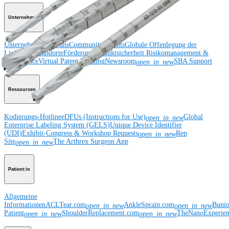
Unternehmen
Unternehmen
Über uns
Community Events
Globale Offenlegung der
Lieferkette
Standorte
Förderung
Produktsicherheit
Risikomanagement &
Compliance
Virtual Patent Marking
Newsroom
SBA Support
open_in_new
Ressourcen
Kodierungs-Hotline
eDFUs (Instructions for Use)
Global
open_in_new
Enterprise Labeling System (GELS)
Unique Device Identifier
(UDI)
Exhibit-Congress & Workshop Requests
Rep
open_in_new
Site
The Arthrex Surgeon App
open_in_new
Patient:in
Allgemeine
Informationen
ACLTear.com
AnkleSprain.com
Buni
open_in_new
open_in_new
Patient
ShoulderReplacement.com
TheNanoExperie
open_in_new
open_in_new