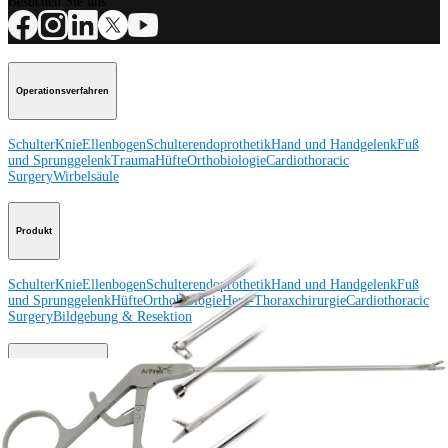
Besuchen Sie uns
Operationsverfahren
Schulter
Knie
Ellenbogen
Schulterendoprothetik
Hand und Handgelenk
Fuß
und Sprunggelenk
Trauma
Hüfte
Orthobiologie
Cardiothoracic
Surgery
Wirbelsäule
Produkt
Schulter
Knie
Ellenbogen
Schulterendoprothetik
Hand und Handgelenk
Fuß
und Sprunggelenk
Hüfte
Orthobiologie
Herz-Thoraxchirurgie
Cardiothoracic
Surgery
Bildgebung & Resektion
Medical Education
Medical Education
Kursbeschreibungen
Schulungen &
Lehrgänge
ArthroLab™-Standorte
Unser klinisches Personal stellt sich