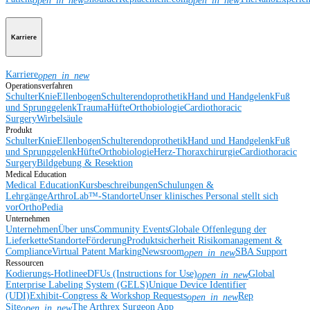
open_in_new
open_in_new
Karriere
Karriere
open_in_new
Operationsverfahren
Schulter
Knie
Ellenbogen
Schulterendoprothetik
Hand und Handgelenk
Fuß
und Sprunggelenk
Trauma
Hüfte
Orthobiologie
Cardiothoracic
Surgery
Wirbelsäule
Produkt
Schulter
Knie
Ellenbogen
Schulterendoprothetik
Hand und Handgelenk
Fuß
und Sprunggelenk
Hüfte
Orthobiologie
Herz-Thoraxchirurgie
Cardiothoracic
Surgery
Bildgebung & Resektion
Medical Education
Medical Education
Kursbeschreibungen
Schulungen &
Lehrgänge
ArthroLab™-Standorte
Unser klinisches Personal stellt sich
vor
OrthoPedia
Unternehmen
Unternehmen
Über uns
Community Events
Globale Offenlegung der
Lieferkette
Standorte
Förderung
Produktsicherheit
Risikomanagement &
Compliance
Virtual Patent Marking
Newsroom
SBA Support
open_in_new
Ressourcen
Kodierungs-Hotline
eDFUs (Instructions for Use)
Global
open_in_new
Enterprise Labeling System (GELS)
Unique Device Identifier
(UDI)
Exhibit-Congress & Workshop Requests
Rep
open_in_new
Site
The Arthrex Surgeon App
open_in_new