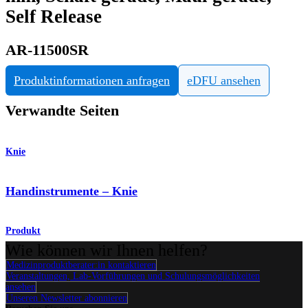
Self Release
AR-11500SR
Produktinformationen anfragen
eDFU ansehen
Verwandte Seiten
Knie
Handinstrumente – Knie
Produkt
Wie können wir Ihnen helfen?
Medizinproduktberater:in kontaktieren
Veranstaltungen, Lab-Vorführungen und Schulungsmöglichkeiten
ansehen
Unseren Newsletter abonnieren