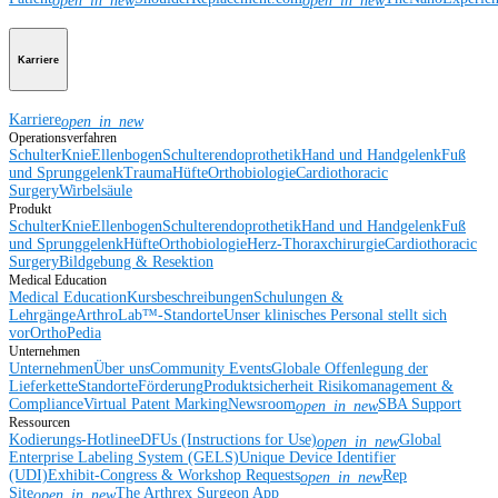
open_in_new
open_in_new
Karriere
Karriere
open_in_new
Operationsverfahren
Schulter
Knie
Ellenbogen
Schulterendoprothetik
Hand und Handgelenk
Fuß
und Sprunggelenk
Trauma
Hüfte
Orthobiologie
Cardiothoracic
Surgery
Wirbelsäule
Produkt
Schulter
Knie
Ellenbogen
Schulterendoprothetik
Hand und Handgelenk
Fuß
und Sprunggelenk
Hüfte
Orthobiologie
Herz-Thoraxchirurgie
Cardiothoracic
Surgery
Bildgebung & Resektion
Medical Education
Medical Education
Kursbeschreibungen
Schulungen &
Lehrgänge
ArthroLab™-Standorte
Unser klinisches Personal stellt sich
vor
OrthoPedia
Unternehmen
Unternehmen
Über uns
Community Events
Globale Offenlegung der
Lieferkette
Standorte
Förderung
Produktsicherheit
Risikomanagement &
Compliance
Virtual Patent Marking
Newsroom
SBA Support
open_in_new
Ressourcen
Kodierungs-Hotline
eDFUs (Instructions for Use)
Global
open_in_new
Enterprise Labeling System (GELS)
Unique Device Identifier
(UDI)
Exhibit-Congress & Workshop Requests
Rep
open_in_new
Site
The Arthrex Surgeon App
open_in_new