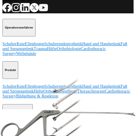
Besuchen Sie uns
Operationsverfahren
Schulter
Knie
Ellenbogen
Schulterendoprothetik
Hand und Handgelenk
Fuß
und Sprunggelenk
Trauma
Hüfte
Orthobiologie
Cardiothoracic
Surgery
Wirbelsäule
Produkt
Schulter
Knie
Ellenbogen
Schulterendoprothetik
Hand und Handgelenk
Fuß
und Sprunggelenk
Hüfte
Orthobiologie
Herz-Thoraxchirurgie
Cardiothoracic
Surgery
Bildgebung & Resektion
Medical Education
Medical Education
Kursbeschreibungen
Schulungen &
Lehrgänge
ArthroLab™-Standorte
Unser klinisches Personal stellt sich