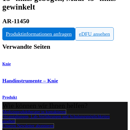
gewinkelt
AR-11450
Produktinformationen anfragen
eDFU ansehen
Verwandte Seiten
Knie
Handinstrumente – Knie
Produkt
Wie können wir Ihnen helfen?
Medizinproduktberater:in kontaktieren
Veranstaltungen, Lab-Vorführungen und Schulungsmöglichkeiten
ansehen
Unseren Newsletter abonnieren