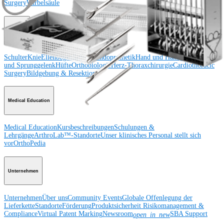
Surgery
Wirbelsäule
Produkt
Schulter
Knie
Ellenbogen
Schulterendoprothetik
Hand und Handgelenk
Fuß
und Sprunggelenk
Hüfte
Orthobiologie
Herz-Thoraxchirurgie
Cardiothoracic
Surgery
Bildgebung & Resektion
Medical Education
Medical Education
Kursbeschreibungen
Schulungen &
Lehrgänge
ArthroLab™-Standorte
Unser klinisches Personal stellt sich
vor
OrthoPedia
Unternehmen
Unternehmen
Über uns
Community Events
Globale Offenlegung der
Lieferkette
Standorte
Förderung
Produktsicherheit
Risikomanagement &
Compliance
Virtual Patent Marking
Newsroom
SBA Support
open_in_new