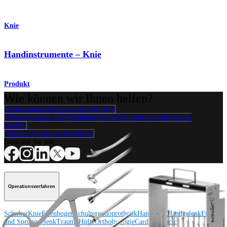
Knie
Handinstrumente – Knie
Produkt
Wie können wir Ihnen helfen?
Medizinproduktberater:in kontaktieren
Veranstaltungen, Lab-Vorführungen und Schulungsmöglichkeiten
ansehen
Unseren Newsletter abonnieren
Besuchen Sie uns
Operationsverfahren
Schulter
Knie
Ellenbogen
Schulterendoprothetik
Hand und Handgelenk
Fuß
und Sprunggelenk
Trauma
Hüfte
Orthobiologie
Cardiothoracic