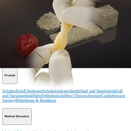
Unseren Newsletter abonnieren
Besuchen Sie uns
Operationsverfahren
Schulter
Knie
Ellenbogen
Schulterendoprothetik
Hand und Handgelenk
Fuß
und Sprunggelenk
Trauma
Hüfte
Orthobiologie
Cardiothoracic
Surgery
Wirbelsäule
Produkt
Schulter
Knie
Ellenbogen
Schulterendoprothetik
Hand und Handgelenk
Fuß
und Sprunggelenk
Hüfte
Orthobiologie
Herz-Thoraxchirurgie
Cardiothoracic
Surgery
Bildgebung & Resektion
Medical Education