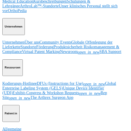
Medical Education
Kursbeschreibungen
Schulungen &
Lehrgänge
ArthroLab™-Standorte
Unser klinisches Personal stellt sich
vor
OrthoPedia
Unternehmen
Unternehmen
Über uns
Community Events
Globale Offenlegung der
Lieferkette
Standorte
Förderung
Produktsicherheit
Risikomanagement &
Compliance
Virtual Patent Marking
Newsroom
SBA Support
open_in_new
Ressourcen
Kodierungs-Hotline
eDFUs (Instructions for Use)
Global
open_in_new
Enterprise Labeling System (GELS)
Unique Device Identifier
(UDI)
Exhibit-Congress & Workshop Requests
Rep
open_in_new
Site
The Arthrex Surgeon App
open_in_new
Patient:in
Allgemeine