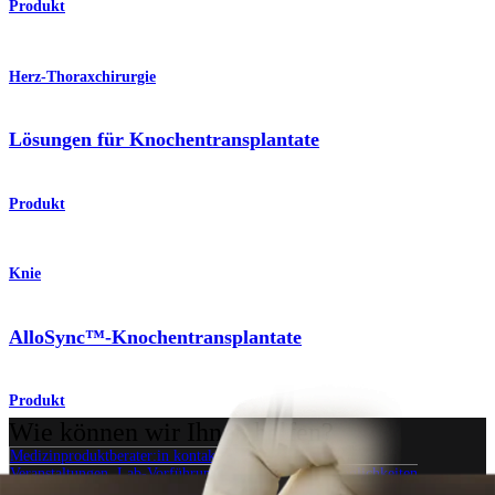
Produkt
Herz-Thoraxchirurgie
Lösungen für Knochentransplantate
Produkt
Knie
AlloSync™-Knochentransplantate
Produkt
Wie können wir Ihnen helfen?
Medizinproduktberater:in kontaktieren
Veranstaltungen, Lab-Vorführungen und Schulungsmöglichkeiten
ansehen