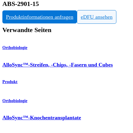
ABS-2901-15
Produktinformationen anfragen
eDFU ansehen
Verwandte Seiten
Orthobiologie
AlloSync™-Streifen, -Chips, -Fasern und Cubes
Produkt
Orthobiologie
AlloSync™-Knochentransplantate