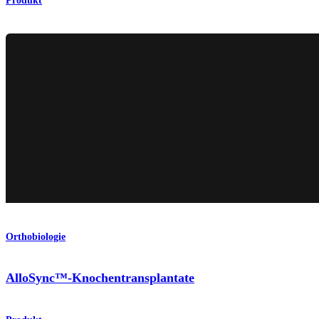
Produkt
Orthobiologie
AlloSync™-Knochentransplantate