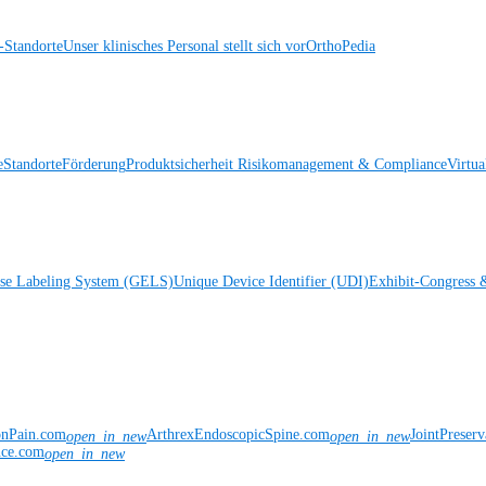
Standorte
Unser klinisches Personal stellt sich vor
OrthoPedia
e
Standorte
Förderung
Produktsicherheit
Risikomanagement & Compliance
Virtua
ise Labeling System (GELS)
Unique Device Identifier (UDI)
Exhibit-Congress 
onPain.com
ArthrexEndoscopicSpine.com
JointPreser
open_in_new
open_in_new
nce.com
open_in_new