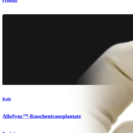
Produkt
Knie
AlloSync™-Knochentransplantate