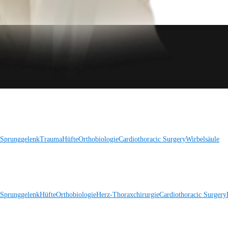
 Sprunggelenk
Trauma
Hüfte
Orthobiologie
Cardiothoracic Surgery
Wirbelsäule
 Sprunggelenk
Hüfte
Orthobiologie
Herz-Thoraxchirurgie
Cardiothoracic Surgery