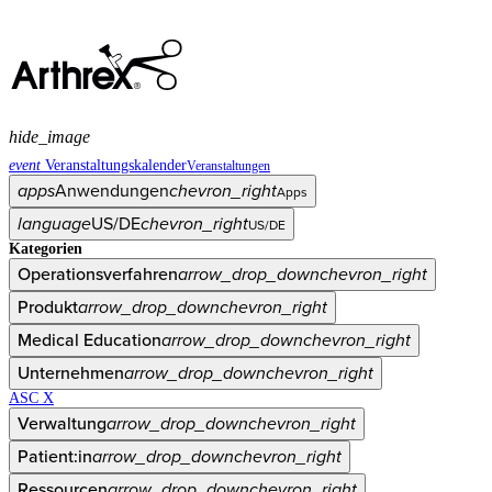
hide_image
event
Veranstaltungskalender
Veranstaltungen
apps
Anwendungen
chevron_right
Apps
language
US/DE
chevron_right
US/DE
Kategorien
Operationsverfahren
arrow_drop_down
chevron_right
Produkt
arrow_drop_down
chevron_right
Medical Education
arrow_drop_down
chevron_right
Unternehmen
arrow_drop_down
chevron_right
ASC X
Verwaltung
arrow_drop_down
chevron_right
Patient:in
arrow_drop_down
chevron_right
Ressourcen
arrow_drop_down
chevron_right