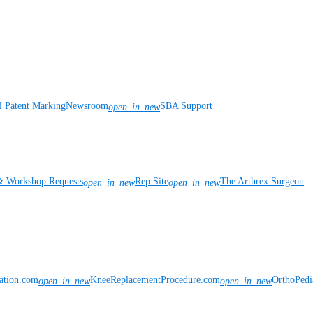
l Patent Marking
Newsroom
SBA Support
open_in_new
& Workshop Requests
Rep Site
The Arthrex Surgeon
open_in_new
open_in_new
vation.com
KneeReplacementProcedure.com
OrthoPedi
open_in_new
open_in_new