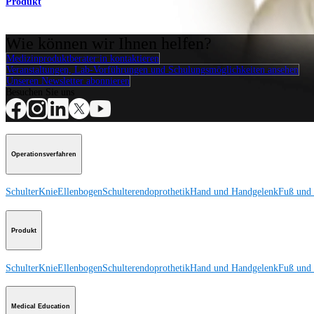
Produkt
Wie können wir Ihnen helfen?
Medizinproduktberater:in kontaktieren
Veranstaltungen, Lab-Vorführungen und Schulungsmöglichkeiten ansehen
Unseren Newsletter abonnieren
Besuchen Sie uns
Operationsverfahren
Schulter
Knie
Ellenbogen
Schulterendoprothetik
Hand und Handgelenk
Fuß und
Produkt
Schulter
Knie
Ellenbogen
Schulterendoprothetik
Hand und Handgelenk
Fuß und
Medical Education