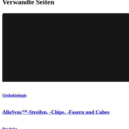
Verwandte Seiten
Orthobiologie
AlloSync™-Streifen, -Chips, -Fasern und Cubes