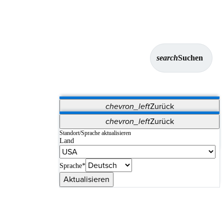
search
Suchen
chevron_left
Zurück
Anwendungen
chevron_left
Zurück
Vet Systems
OrthoPedia Patient
SAP
Standort/Sprache aktualisieren
Land
Supplier Portal
Synergy-Bildgebung und -Resektion
Sprache*
Aktualisieren