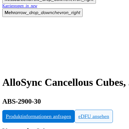
Karriere
open_in_new
Mehr
arrow_drop_down
chevron_right
AlloSync Cancellous Cubes, 
ABS-2900-30
Produktinformationen anfragen
eDFU ansehen