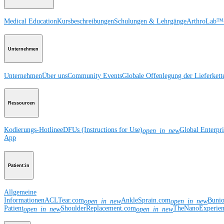
Medical Education
Kursbeschreibungen
Schulungen & Lehrgänge
ArthroLab™-
Unternehmen
Unternehmen
Über uns
Community Events
Globale Offenlegung der Lieferkett
Ressourcen
Kodierungs-Hotline
eDFUs (Instructions for Use)
Global Enterpr
open_in_new
App
Patient:in
Allgemeine
Informationen
ACLTear.com
AnkleSprain.com
Buni
open_in_new
open_in_new
Patient
ShoulderReplacement.com
TheNanoExperie
open_in_new
open_in_new