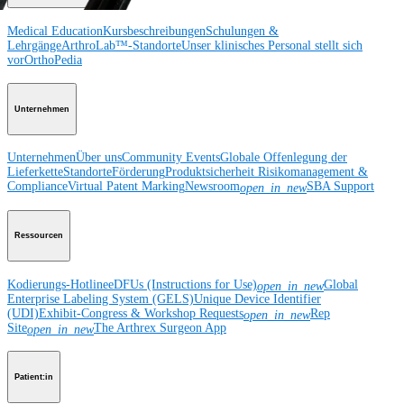
Medical Education
Kursbeschreibungen
Schulungen &
Lehrgänge
ArthroLab™-Standorte
Unser klinisches Personal stellt sich
vor
OrthoPedia
Unternehmen
Unternehmen
Über uns
Community Events
Globale Offenlegung der
Lieferkette
Standorte
Förderung
Produktsicherheit
Risikomanagement &
Compliance
Virtual Patent Marking
Newsroom
SBA Support
open_in_new
Ressourcen
Kodierungs-Hotline
eDFUs (Instructions for Use)
Global
open_in_new
Enterprise Labeling System (GELS)
Unique Device Identifier
(UDI)
Exhibit-Congress & Workshop Requests
Rep
open_in_new
Site
The Arthrex Surgeon App
open_in_new
Patient:in