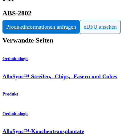
ABS-2802
Produktinformationen anfragen
eDFU ansehen
Verwandte Seiten
Orthobiologie
AlloSync™-Streifen, -Chips, -Fasern und Cubes
Produkt
Orthobiologie
AlloSync™-Knochentransplantate