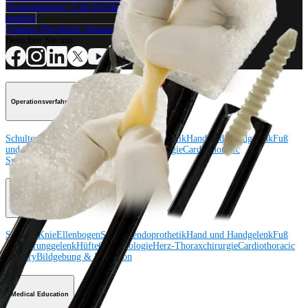
Veranstaltungen, Lab-Vorführungen und Schulungsmöglichkeiten
ansehen
Unseren Newsletter abonnieren
Besuchen Sie uns
Operationsverfahren
Schulter
Knie
Ellenbogen
Schulterendoprothetik
Hand und Handgelenk
Fuß
und Sprunggelenk
Trauma
Hüfte
Orthobiologie
Cardiothoracic
Surgery
Wirbelsäule
Produkt
Schulter
Knie
Ellenbogen
Schulterendoprothetik
Hand und Handgelenk
Fuß
und Sprunggelenk
Hüfte
Orthobiologie
Herz-Thoraxchirurgie
Cardiothoracic
Surgery
Bildgebung & Resektion
Medical Education