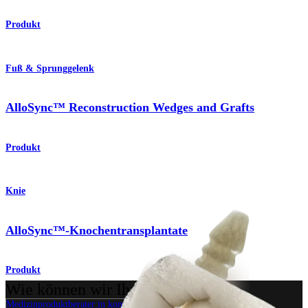
Produkt
Fuß & Sprunggelenk
AlloSync™ Reconstruction Wedges and Grafts
Produkt
Knie
AlloSync™-Knochentransplantate
Produkt
Wie können wir Ihnen helfen?
Medizinproduktberater:in kontaktieren