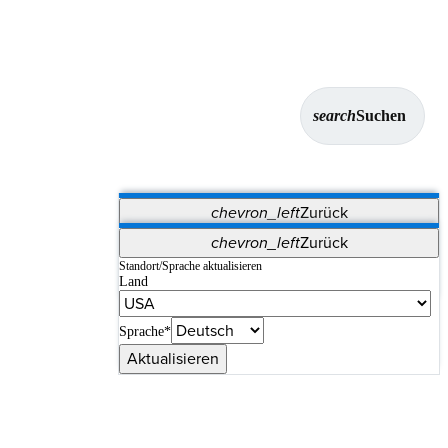
search
Suchen
chevron_left
Zurück
Anwendungen
chevron_left
Zurück
Vet Systems
OrthoPedia Patient
SAP
Standort/Sprache aktualisieren
Land
Supplier Portal
Synergy-Bildgebung und -Resektion
Sprache*
Aktualisieren