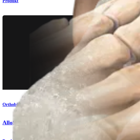
Produkt
Orthobiologie
AlloSync™-Knochentransplantate