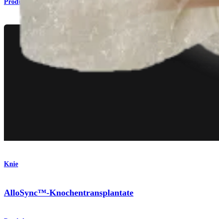
Produkt
Knie
AlloSync™-Knochentransplantate