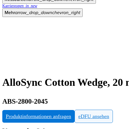
Karriere
open_in_new
Mehr
arrow_drop_down
chevron_right
AlloSync Cotton Wedge, 20
ABS-2800-2045
Produktinformationen anfragen
eDFU ansehen