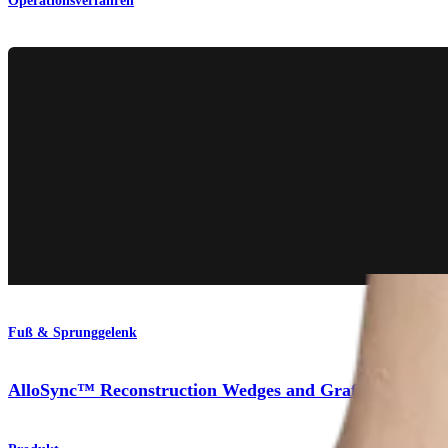
Operationsverfahren
Fuß & Sprunggelenk
AlloSync™ Reconstruction Wedges and Grafts