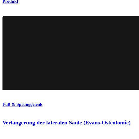
Produkt
Fuß & Sprunggelenk
Verlängerung der lateralen Säule (Evans-Osteotomie)