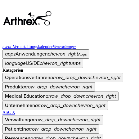
event
Veranstaltungskalender
Veranstaltungen
apps
Anwendungen
chevron_right
Apps
language
US/DE
chevron_right
US/DE
Kategorien
Operationsverfahren
arrow_drop_down
chevron_right
Produkt
arrow_drop_down
chevron_right
Medical Education
arrow_drop_down
chevron_right
Unternehmen
arrow_drop_down
chevron_right
ASC X
Verwaltung
arrow_drop_down
chevron_right
Patient:in
arrow_drop_down
chevron_right
Ressourcen
arrow_drop_down
chevron_right