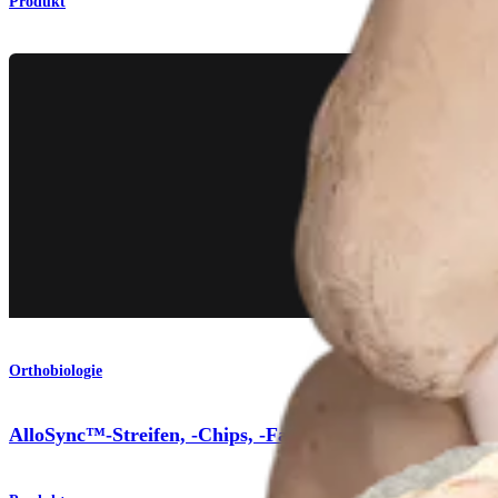
Produkt
Orthobiologie
AlloSync™-Streifen, -Chips, -Fasern und Cubes