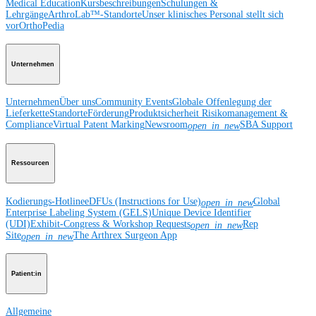
Medical Education
Kursbeschreibungen
Schulungen &
Lehrgänge
ArthroLab™-Standorte
Unser klinisches Personal stellt sich
vor
OrthoPedia
Unternehmen
Unternehmen
Über uns
Community Events
Globale Offenlegung der
Lieferkette
Standorte
Förderung
Produktsicherheit
Risikomanagement &
Compliance
Virtual Patent Marking
Newsroom
SBA Support
open_in_new
Ressourcen
Kodierungs-Hotline
eDFUs (Instructions for Use)
Global
open_in_new
Enterprise Labeling System (GELS)
Unique Device Identifier
(UDI)
Exhibit-Congress & Workshop Requests
Rep
open_in_new
Site
The Arthrex Surgeon App
open_in_new
Patient:in
Allgemeine