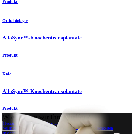
Produkt
Orthobiologie
AlloSync™-Knochentransplantate
Produkt
Knie
AlloSync™-Knochentransplantate
Produkt
Wie können wir Ihnen helfen?
Medizinproduktberater:in kontaktieren
Veranstaltungen, Lab-Vorführungen und Schulungsmöglichkeiten
ansehen