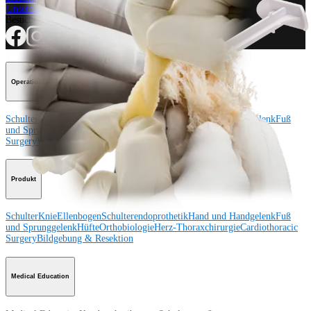
Unseren Newsletter abonnieren
Besuchen Sie uns
Operationsverfahren
Schulter
Knie
Ellenbogen
Schulterendoprothetik
Hand und Handgelenk
Fuß
und Sprunggelenk
Trauma
Hüfte
Orthobiologie
Cardiothoracic
Surgery
Wirbelsäule
Produkt
Schulter
Knie
Ellenbogen
Schulterendoprothetik
Hand und Handgelenk
Fuß
und Sprunggelenk
Hüfte
Orthobiologie
Herz-Thoraxchirurgie
Cardiothoracic
Surgery
Bildgebung & Resektion
Medical Education