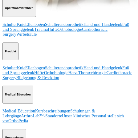
Operationsverfahren
Schulter
Knie
Ellenbogen
Schulterendoprothetik
Hand und Handgelenk
Fuß
und Sprunggelenk
Trauma
Hüfte
Orthobiologie
Cardiothoracic
Surgery
Wirbelsäule
Produkt
Schulter
Knie
Ellenbogen
Schulterendoprothetik
Hand und Handgelenk
Fuß
und Sprunggelenk
Hüfte
Orthobiologie
Herz-Thoraxchirurgie
Cardiothoracic
Surgery
Bildgebung & Resektion
Medical Education
Medical Education
Kursbeschreibungen
Schulungen &
Lehrgänge
ArthroLab™-Standorte
Unser klinisches Personal stellt sich
vor
OrthoPedia
Unternehmen