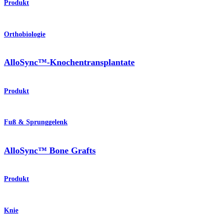
Produkt
Orthobiologie
AlloSync™-Knochentransplantate
Produkt
Fuß & Sprunggelenk
AlloSync™ Bone Grafts
Produkt
Knie