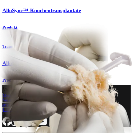
AlloSync™-Knochentransplantate
Produkt
Trauma Obere Extremitäten
AlloSync™ Bone Grafts
Produkt
Wie können wir Ihnen helfen?
Medizinproduktberater:in kontaktieren
Veranstaltungen, Lab-Vorführungen und Schulungsmöglichkeiten
ansehen
Unseren Newsletter abonnieren
Besuchen Sie uns