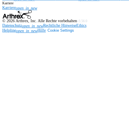
Karriere
Karriere
open_in_new
©
2026
Arthrex, Inc. Alle Rechte vorbehalten
v3.56.0
Datenschutz
Rechtliche Hinweise
Ethics
open_in_new
Helpline
Hilfe
Cookie Settings
open_in_new