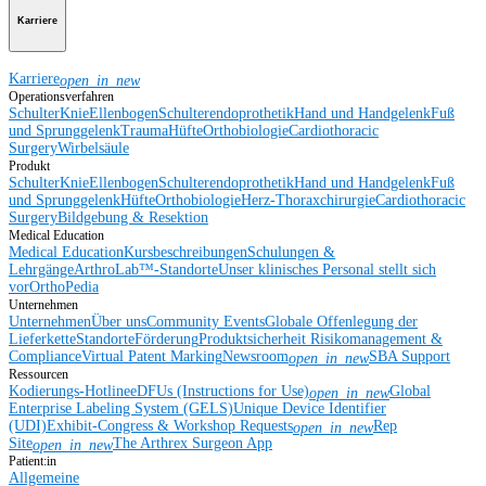
Karriere
Karriere
open_in_new
Operationsverfahren
Schulter
Knie
Ellenbogen
Schulterendoprothetik
Hand und Handgelenk
Fuß
und Sprunggelenk
Trauma
Hüfte
Orthobiologie
Cardiothoracic
Surgery
Wirbelsäule
Produkt
Schulter
Knie
Ellenbogen
Schulterendoprothetik
Hand und Handgelenk
Fuß
und Sprunggelenk
Hüfte
Orthobiologie
Herz-Thoraxchirurgie
Cardiothoracic
Surgery
Bildgebung & Resektion
Medical Education
Medical Education
Kursbeschreibungen
Schulungen &
Lehrgänge
ArthroLab™-Standorte
Unser klinisches Personal stellt sich
vor
OrthoPedia
Unternehmen
Unternehmen
Über uns
Community Events
Globale Offenlegung der
Lieferkette
Standorte
Förderung
Produktsicherheit
Risikomanagement &
Compliance
Virtual Patent Marking
Newsroom
SBA Support
open_in_new
Ressourcen
Kodierungs-Hotline
eDFUs (Instructions for Use)
Global
open_in_new
Enterprise Labeling System (GELS)
Unique Device Identifier
(UDI)
Exhibit-Congress & Workshop Requests
Rep
open_in_new
Site
The Arthrex Surgeon App
open_in_new
Patient:in
Allgemeine