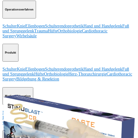
Operationsverfahren
Schulter
Knie
Ellenbogen
Schulterendoprothetik
Hand und Handgelenk
Fuß
und Sprunggelenk
Trauma
Hüfte
Orthobiologie
Cardiothoracic
Surgery
Wirbelsäule
Produkt
Schulter
Knie
Ellenbogen
Schulterendoprothetik
Hand und Handgelenk
Fuß
und Sprunggelenk
Hüfte
Orthobiologie
Herz-Thoraxchirurgie
Cardiothoracic
Surgery
Bildgebung & Resektion
Medical Education
Medical Education
Kursbeschreibungen
Schulungen &
Lehrgänge
ArthroLab™-Standorte
Unser klinisches Personal stellt sich
vor
OrthoPedia