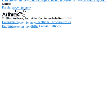
open_in_new
open_in_new
Karriere
Karriere
open_in_new
©
2026
Arthrex, Inc. Alle Rechte vorbehalten
v3.56.0
Datenschutz
Rechtliche Hinweise
Ethics
open_in_new
Helpline
Hilfe
Cookie Settings
open_in_new