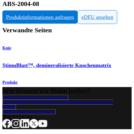
ABS-2004-08
Produktinformationen anfragen
eDFU ansehen
Verwandte Seiten
Knie
StimuBlast™, demineralisierte Knochenmatrix
Produkt
Wie können wir Ihnen helfen?
Medizinproduktberater:in kontaktieren
Veranstaltungen, Lab-Vorführungen und Schulungsmöglichkeiten
ansehen
Unseren Newsletter abonnieren
Besuchen Sie uns