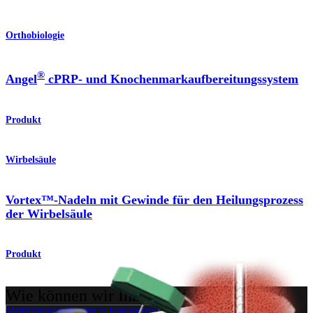
Orthobiologie
®
Angel
cPRP- und Knochenmarkaufbereitungssystem
Produkt
Wirbelsäule
Vortex™-Nadeln mit Gewinde für den Heilungsprozess
der Wirbelsäule
Produkt
Wie können wir Ihnen helfen?
Medizinproduktberater:in kontaktieren