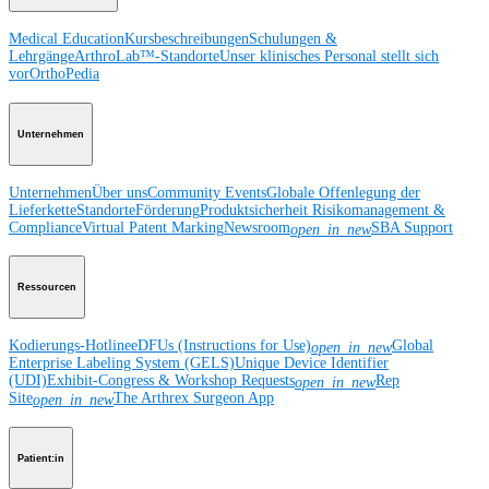
Medical Education
Kursbeschreibungen
Schulungen &
Lehrgänge
ArthroLab™-Standorte
Unser klinisches Personal stellt sich
vor
OrthoPedia
Unternehmen
Unternehmen
Über uns
Community Events
Globale Offenlegung der
Lieferkette
Standorte
Förderung
Produktsicherheit
Risikomanagement &
Compliance
Virtual Patent Marking
Newsroom
SBA Support
open_in_new
Ressourcen
Kodierungs-Hotline
eDFUs (Instructions for Use)
Global
open_in_new
Enterprise Labeling System (GELS)
Unique Device Identifier
(UDI)
Exhibit-Congress & Workshop Requests
Rep
open_in_new
Site
The Arthrex Surgeon App
open_in_new
Patient:in