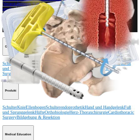
Veranstaltungen, Lab-Vorführungen und Schulungsmöglichkeiten
ansehen
Unseren Newsletter abonnieren
Besuchen Sie uns
Operationsverfahren
Schulter
Knie
Ellenbogen
Schulterendoprothetik
Hand und Handgelenk
Fuß
und Sprunggelenk
Trauma
Hüfte
Orthobiologie
Cardiothoracic
Surgery
Wirbelsäule
Produkt
Schulter
Knie
Ellenbogen
Schulterendoprothetik
Hand und Handgelenk
Fuß
und Sprunggelenk
Hüfte
Orthobiologie
Herz-Thoraxchirurgie
Cardiothoracic
Surgery
Bildgebung & Resektion
Medical Education