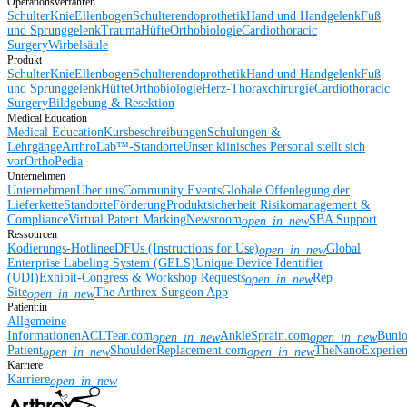
Operationsverfahren
Schulter
Knie
Ellenbogen
Schulterendoprothetik
Hand und Handgelenk
Fuß
und Sprunggelenk
Trauma
Hüfte
Orthobiologie
Cardiothoracic
Surgery
Wirbelsäule
Produkt
Schulter
Knie
Ellenbogen
Schulterendoprothetik
Hand und Handgelenk
Fuß
und Sprunggelenk
Hüfte
Orthobiologie
Herz-Thoraxchirurgie
Cardiothoracic
Surgery
Bildgebung & Resektion
Medical Education
Medical Education
Kursbeschreibungen
Schulungen &
Lehrgänge
ArthroLab™-Standorte
Unser klinisches Personal stellt sich
vor
OrthoPedia
Unternehmen
Unternehmen
Über uns
Community Events
Globale Offenlegung der
Lieferkette
Standorte
Förderung
Produktsicherheit
Risikomanagement &
Compliance
Virtual Patent Marking
Newsroom
SBA Support
open_in_new
Ressourcen
Kodierungs-Hotline
eDFUs (Instructions for Use)
Global
open_in_new
Enterprise Labeling System (GELS)
Unique Device Identifier
(UDI)
Exhibit-Congress & Workshop Requests
Rep
open_in_new
Site
The Arthrex Surgeon App
open_in_new
Patient:in
Allgemeine
Informationen
ACLTear.com
AnkleSprain.com
Buni
open_in_new
open_in_new
Patient
ShoulderReplacement.com
TheNanoExperie
open_in_new
open_in_new
Karriere
Karriere
open_in_new