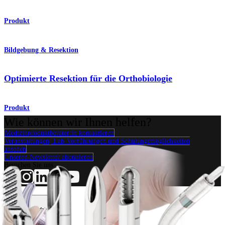
Produkt
Bildgebung & Resektion
Optimierte Resektion für die Orthobiologie
Produkt
Wie können wir Ihnen helfen?
Medizinproduktberater:in kontaktieren
Veranstaltungen, Lab-Vorführungen und Schulungsmöglichkeiten
ansehen
Unseren Newsletter abonnieren
Besuchen Sie uns
Operationsverfahren