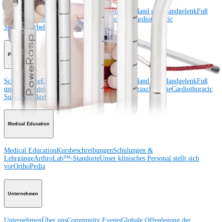
Schulter
Knie
Ellenbogen
Schulterendoprothetik
Hand und Handgelenk
Fuß
und Sprunggelenk
Trauma
Hüfte
Orthobiologie
Cardiothoracic
Surgery
Wirbelsäule
Produkt
Schulter
Knie
Ellenbogen
Schulterendoprothetik
Hand und Handgelenk
Fuß
und Sprunggelenk
Hüfte
Orthobiologie
Herz-Thoraxchirurgie
Cardiothoracic
Surgery
Bildgebung & Resektion
Medical Education
Medical Education
Kursbeschreibungen
Schulungen &
Lehrgänge
ArthroLab™-Standorte
Unser klinisches Personal stellt sich
vor
OrthoPedia
Unternehmen
Unternehmen
Über uns
Community Events
Globale Offenlegung der