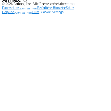
©
2026
Arthrex, Inc. Alle Rechte vorbehalten
v3.56.0
Datenschutz
Rechtliche Hinweise
Ethics
open_in_new
Helpline
Hilfe
Cookie Settings
open_in_new