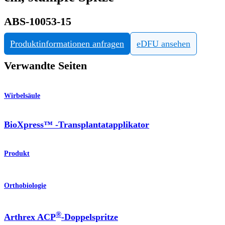
ABS-10053-15
Produktinformationen anfragen
eDFU ansehen
Verwandte Seiten
Wirbelsäule
BioXpress™ -Transplantatapplikator
Produkt
Orthobiologie
®
Arthrex ACP
-Doppelspritze