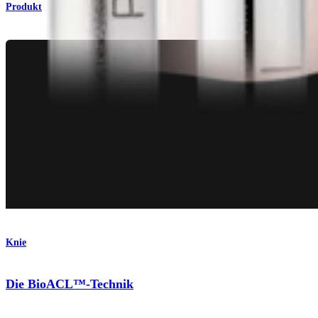
Produkt
Knie
Die BioACL™-Technik