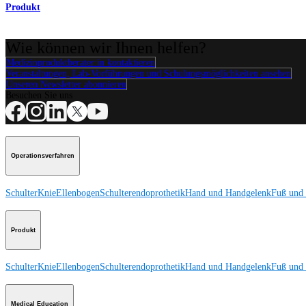
Produkt
Wie können wir Ihnen helfen?
Medizinproduktberater:in kontaktieren
Veranstaltungen, Lab-Vorführungen und Schulungsmöglichkeiten ansehen
Unseren Newsletter abonnieren
Besuchen Sie uns
Operationsverfahren
Schulter
Knie
Ellenbogen
Schulterendoprothetik
Hand und Handgelenk
Fuß und
Produkt
Schulter
Knie
Ellenbogen
Schulterendoprothetik
Hand und Handgelenk
Fuß und
Medical Education