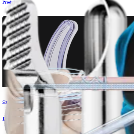
Produkt
Orthobiologie
Die BioACL™-Technik