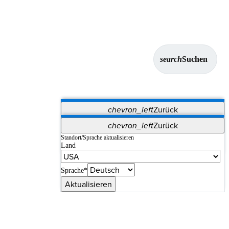
search
Suchen
chevron_left
Zurück
Anwendungen
chevron_left
Zurück
Vet Systems
OrthoPedia Patient
SAP
Standort/Sprache aktualisieren
Land
Supplier Portal
Synergy-Bildgebung und -Resektion
Sprache*
Aktualisieren