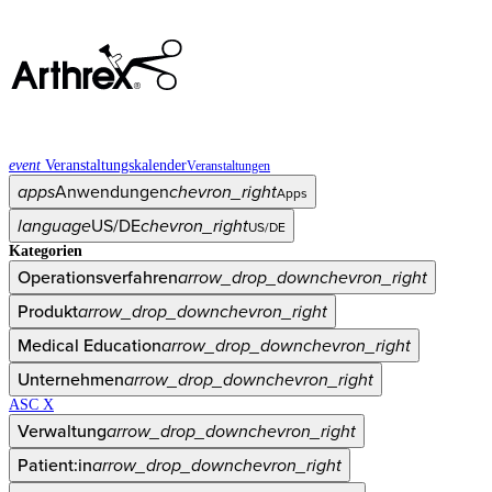
event
Veranstaltungskalender
Veranstaltungen
apps
Anwendungen
chevron_right
Apps
language
US/DE
chevron_right
US/DE
Kategorien
Operationsverfahren
arrow_drop_down
chevron_right
Produkt
arrow_drop_down
chevron_right
Medical Education
arrow_drop_down
chevron_right
Unternehmen
arrow_drop_down
chevron_right
ASC X
Verwaltung
arrow_drop_down
chevron_right
Patient:in
arrow_drop_down
chevron_right