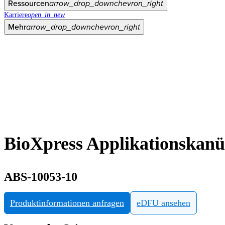
Ressourcen
arrow_drop_down
chevron_right
Karriere
open_in_new
Mehr
arrow_drop_down
chevron_right
BioXpress Applikationskanül
ABS-10053-10
Produktinformationen anfragen
eDFU ansehen