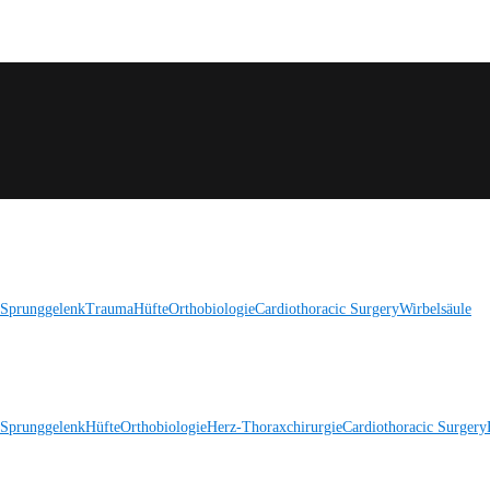
 Sprunggelenk
Trauma
Hüfte
Orthobiologie
Cardiothoracic Surgery
Wirbelsäule
 Sprunggelenk
Hüfte
Orthobiologie
Herz-Thoraxchirurgie
Cardiothoracic Surgery