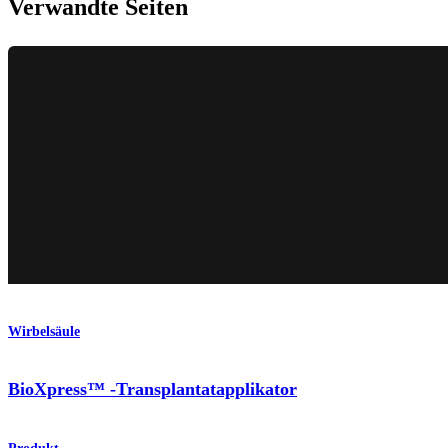
Verwandte Seiten
Wirbelsäule
BioXpress™ -Transplantatapplikator