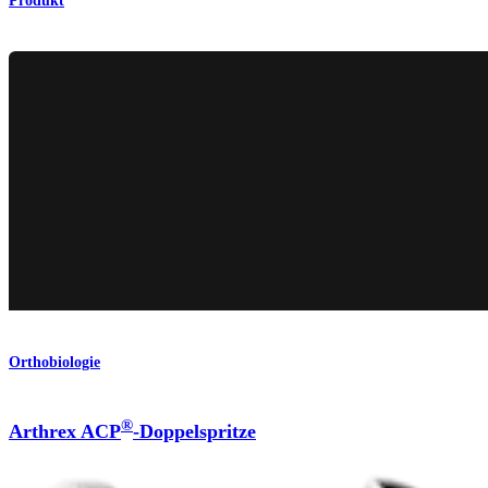
Produkt
Orthobiologie
®
Arthrex ACP
-Doppelspritze