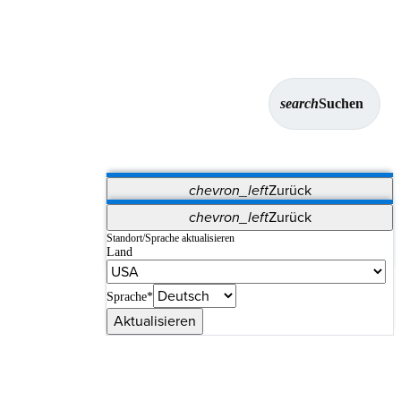
search
Suchen
chevron_left
Zurück
Anwendungen
chevron_left
Zurück
Vet Systems
OrthoPedia Patient
SAP
Standort/Sprache aktualisieren
Land
Supplier Portal
Synergy-Bildgebung und -Resektion
Sprache*
Aktualisieren