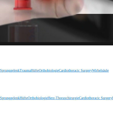
 Sprunggelenk
Trauma
Hüfte
Orthobiologie
Cardiothoracic Surgery
Wirbelsäule
 Sprunggelenk
Hüfte
Orthobiologie
Herz-Thoraxchirurgie
Cardiothoracic Surgery