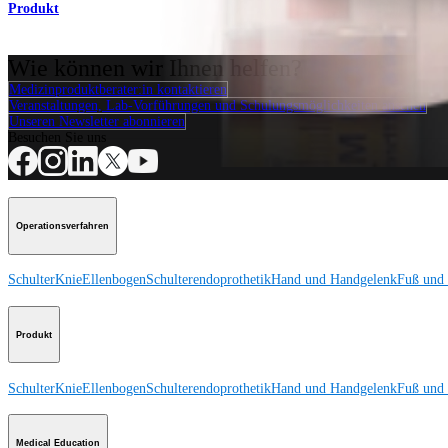
Produkt
Wie können wir Ihnen helfen?
Medizinproduktberater:in kontaktieren
Veranstaltungen, Lab-Vorführungen und Schulungsmöglichkeiten ansehen
Unseren Newsletter abonnieren
Besuchen Sie uns
Operationsverfahren
Schulter
Knie
Ellenbogen
Schulterendoprothetik
Hand und Handgelenk
Fuß und
Produkt
Schulter
Knie
Ellenbogen
Schulterendoprothetik
Hand und Handgelenk
Fuß und
Medical Education