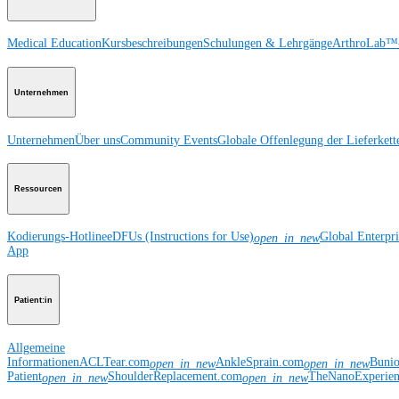
Medical Education
Kursbeschreibungen
Schulungen & Lehrgänge
ArthroLab™-
Unternehmen
Unternehmen
Über uns
Community Events
Globale Offenlegung der Lieferkett
Ressourcen
Kodierungs-Hotline
eDFUs (Instructions for Use)
Global Enterpr
open_in_new
App
Patient:in
Allgemeine
Informationen
ACLTear.com
AnkleSprain.com
Buni
open_in_new
open_in_new
Patient
ShoulderReplacement.com
TheNanoExperie
open_in_new
open_in_new