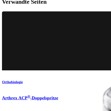
Verwandte Seiten
Orthobiologie
®
Arthrex ACP
-Doppelspritze