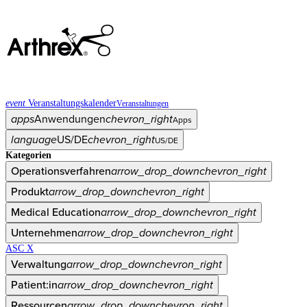
event
Veranstaltungskalender
Veranstaltungen
apps
Anwendungen
chevron_right
Apps
language
US/DE
chevron_right
US/DE
Kategorien
Operationsverfahren
arrow_drop_down
chevron_right
Produkt
arrow_drop_down
chevron_right
Medical Education
arrow_drop_down
chevron_right
Unternehmen
arrow_drop_down
chevron_right
ASC X
Verwaltung
arrow_drop_down
chevron_right
Patient:in
arrow_drop_down
chevron_right
Ressourcen
arrow_drop_down
chevron_right