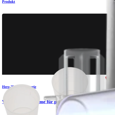
Produkt
Herz-Thoraxchirurgie
Verarbeitungssysteme für plättchenreiches Plasma (PRP