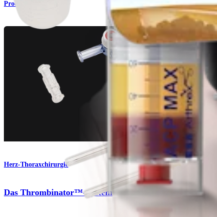
Produkt
Herz-Thoraxchirurgie
Das Thrombinator™-System