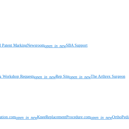
l Patent Marking
Newsroom
SBA Support
open_in_new
& Workshop Requests
Rep Site
The Arthrex Surgeon
open_in_new
open_in_new
vation.com
KneeReplacementProcedure.com
OrthoPedi
open_in_new
open_in_new