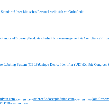
Standorte
Unser klinisches Personal stellt sich vor
OrthoPedia
e
Standorte
Förderung
Produktsicherheit
Risikomanagement & Compliance
Virtua
ise Labeling System (GELS)
Unique Device Identifier (UDI)
Exhibit-Congress 
onPain.com
ArthrexEndoscopicSpine.com
JointPreser
open_in_new
open_in_new
nce.com
open_in_new