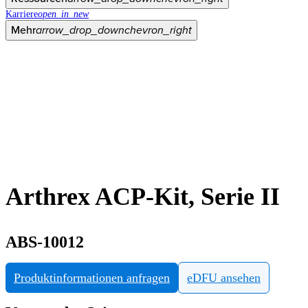
Karriere
open_in_new
Mehr
arrow_drop_down
chevron_right
Arthrex ACP-Kit, Serie II
ABS-10012
Produktinformationen anfragen
eDFU ansehen