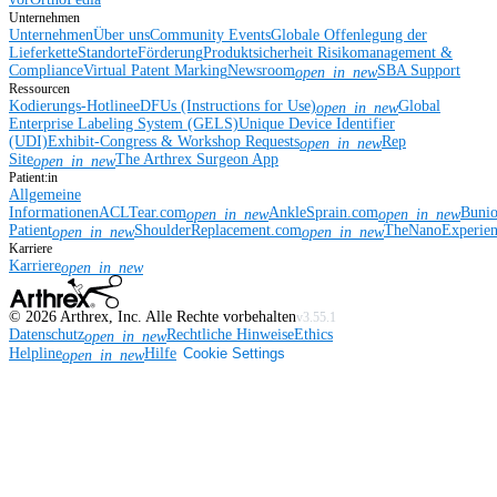
Unternehmen
Unternehmen
Über uns
Community Events
Globale Offenlegung der
Lieferkette
Standorte
Förderung
Produktsicherheit
Risikomanagement &
Compliance
Virtual Patent Marking
Newsroom
SBA Support
open_in_new
Ressourcen
Kodierungs-Hotline
eDFUs (Instructions for Use)
Global
open_in_new
Enterprise Labeling System (GELS)
Unique Device Identifier
(UDI)
Exhibit-Congress & Workshop Requests
Rep
open_in_new
Site
The Arthrex Surgeon App
open_in_new
Patient:in
Allgemeine
Informationen
ACLTear.com
AnkleSprain.com
Buni
open_in_new
open_in_new
Patient
ShoulderReplacement.com
TheNanoExperie
open_in_new
open_in_new
Karriere
Karriere
open_in_new
©
2026
Arthrex, Inc. Alle Rechte vorbehalten
v3.55.1
Datenschutz
Rechtliche Hinweise
Ethics
open_in_new
Helpline
Hilfe
Cookie Settings
open_in_new