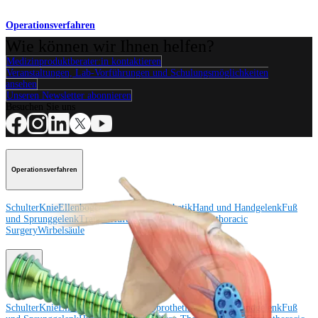
Operationsverfahren
Wie können wir Ihnen helfen?
Medizinproduktberater:in kontaktieren
Veranstaltungen, Lab-Vorführungen und Schulungsmöglichkeiten
ansehen
Unseren Newsletter abonnieren
Besuchen Sie uns
Operationsverfahren
Schulter
Knie
Ellenbogen
Schulterendoprothetik
Hand und Handgelenk
Fuß
und Sprunggelenk
Trauma
Hüfte
Orthobiologie
Cardiothoracic
Surgery
Wirbelsäule
Produkt
Schulter
Knie
Ellenbogen
Schulterendoprothetik
Hand und Handgelenk
Fuß