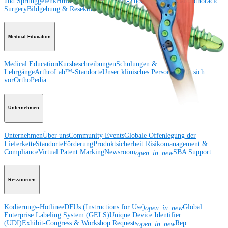
und Sprunggelenk
Hüfte
Orthobiologie
Herz-Thoraxchirurgie
Cardiothoracic
Surgery
Bildgebung & Resektion
Medical Education
Medical Education
Kursbeschreibungen
Schulungen &
Lehrgänge
ArthroLab™-Standorte
Unser klinisches Personal stellt sich
vor
OrthoPedia
Unternehmen
Unternehmen
Über uns
Community Events
Globale Offenlegung der
Lieferkette
Standorte
Förderung
Produktsicherheit
Risikomanagement &
Compliance
Virtual Patent Marking
Newsroom
SBA Support
open_in_new
Ressourcen
Kodierungs-Hotline
eDFUs (Instructions for Use)
Global
open_in_new
Enterprise Labeling System (GELS)
Unique Device Identifier
(UDI)
Exhibit-Congress & Workshop Requests
Rep
open_in_new