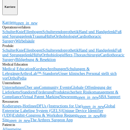
Karriere
Karriere
open_in_new
Operationsverfahren
Schulter
Knie
Ellenbogen
Schulterendoprothetik
Hand und Handgelenk
Fuß
und Sprunggelenk
Trauma
Hüfte
Orthobiologie
Cardiothoracic
Surgery
Wirbelsäule
Produkt
Schulter
Knie
Ellenbogen
Schulterendoprothetik
Hand und Handgelenk
Fuß
und Sprunggelenk
Hüfte
Orthobiologie
Herz-Thoraxchirurgie
Cardiothoracic
Surgery
Bildgebung & Resektion
Medical Education
Medical Education
Kursbeschreibungen
Schulungen &
Lehrgänge
ArthroLab™-Standorte
Unser klinisches Personal stellt sich
vor
OrthoPedia
Unternehmen
Unternehmen
Über uns
Community Events
Globale Offenlegung der
Lieferkette
Standorte
Förderung
Produktsicherheit
Risikomanagement &
Compliance
Virtual Patent Marking
Newsroom
SBA Support
open_in_new
Ressourcen
Kodierungs-Hotline
eDFUs (Instructions for Use)
Global
open_in_new
Enterprise Labeling System (GELS)
Unique Device Identifier
(UDI)
Exhibit-Congress & Workshop Requests
Rep
open_in_new
Site
The Arthrex Surgeon App
open_in_new
Patient:in
Allgemeine