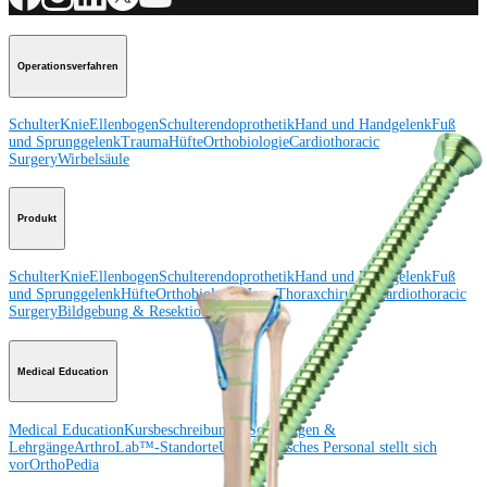
Operationsverfahren
Schulter
Knie
Ellenbogen
Schulterendoprothetik
Hand und Handgelenk
Fuß
und Sprunggelenk
Trauma
Hüfte
Orthobiologie
Cardiothoracic
Surgery
Wirbelsäule
Produkt
Schulter
Knie
Ellenbogen
Schulterendoprothetik
Hand und Handgelenk
Fuß
und Sprunggelenk
Hüfte
Orthobiologie
Herz-Thoraxchirurgie
Cardiothoracic
Surgery
Bildgebung & Resektion
Medical Education
Medical Education
Kursbeschreibungen
Schulungen &
Lehrgänge
ArthroLab™-Standorte
Unser klinisches Personal stellt sich
vor
OrthoPedia