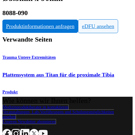
8088-090
Produktinformationen anfragen
eDFU ansehen
Verwandte Seiten
Trauma Untere Extremitäten
Plattensystem aus Titan für die proximale Tibia
Produkt
Wie können wir Ihnen helfen?
Medizinproduktberater:in kontaktieren
Veranstaltungen, Lab-Vorführungen und Schulungsmöglichkeiten
ansehen
Unseren Newsletter abonnieren
Besuchen Sie uns