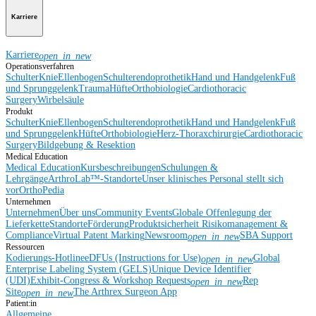
Karriere
Karriere
open_in_new
Operationsverfahren
Schulter
Knie
Ellenbogen
Schulterendoprothetik
Hand und Handgelenk
Fuß
und Sprunggelenk
Trauma
Hüfte
Orthobiologie
Cardiothoracic
Surgery
Wirbelsäule
Produkt
Schulter
Knie
Ellenbogen
Schulterendoprothetik
Hand und Handgelenk
Fuß
und Sprunggelenk
Hüfte
Orthobiologie
Herz-Thoraxchirurgie
Cardiothoracic
Surgery
Bildgebung & Resektion
Medical Education
Medical Education
Kursbeschreibungen
Schulungen &
Lehrgänge
ArthroLab™-Standorte
Unser klinisches Personal stellt sich
vor
OrthoPedia
Unternehmen
Unternehmen
Über uns
Community Events
Globale Offenlegung der
Lieferkette
Standorte
Förderung
Produktsicherheit
Risikomanagement &
Compliance
Virtual Patent Marking
Newsroom
SBA Support
open_in_new
Ressourcen
Kodierungs-Hotline
eDFUs (Instructions for Use)
Global
open_in_new
Enterprise Labeling System (GELS)
Unique Device Identifier
(UDI)
Exhibit-Congress & Workshop Requests
Rep
open_in_new
Site
The Arthrex Surgeon App
open_in_new
Patient:in
Allgemeine