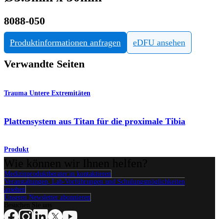
8088-050
Produktinformationen anfragen
eDFU ansehen
Verwandte Seiten
Trauma Untere Extremitäten
Plattensystem aus Titan für die proximale Tibia
Produkt
Wie können wir Ihnen helfen?
Medizinproduktberater:in kontaktieren
Veranstaltungen, Lab-Vorführungen und Schulungsmöglichkeiten
ansehen
Unseren Newsletter abonnieren
Besuchen Sie uns