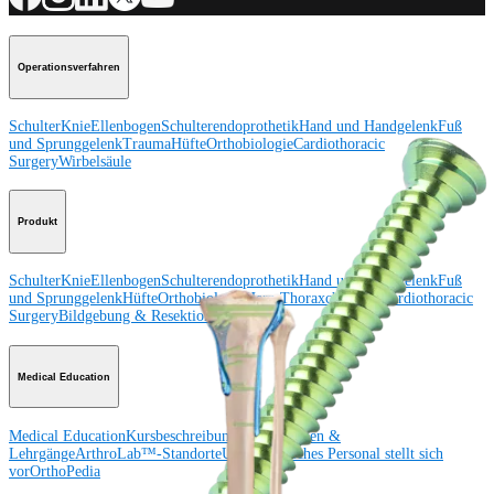
Operationsverfahren
Schulter
Knie
Ellenbogen
Schulterendoprothetik
Hand und Handgelenk
Fuß
und Sprunggelenk
Trauma
Hüfte
Orthobiologie
Cardiothoracic
Surgery
Wirbelsäule
Produkt
Schulter
Knie
Ellenbogen
Schulterendoprothetik
Hand und Handgelenk
Fuß
und Sprunggelenk
Hüfte
Orthobiologie
Herz-Thoraxchirurgie
Cardiothoracic
Surgery
Bildgebung & Resektion
Medical Education
Medical Education
Kursbeschreibungen
Schulungen &
Lehrgänge
ArthroLab™-Standorte
Unser klinisches Personal stellt sich
vor
OrthoPedia